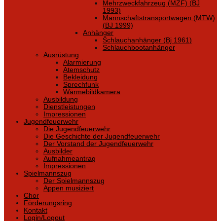
Mehrzweckfahrzeug (MZF) (BJ
1993)
Mannschaftstransportwagen (MTW)
(BJ 1999)
Anhänger
Schlauchanhänger (Bj 1961)
Schlauchbootanhänger
Ausrüstung
Alarmierung
Atemschutz
Bekleidung
Sprechfunk
Wärmebildkamera
Ausbildung
Dienstleistungen
Impressionen
Jugendfeuerwehr
Die Jugendfeuerwehr
Die Geschichte der Jugendfeuerwehr
Der Vorstand der Jugendfeuerwehr
Ausbilder
Aufnahmeantrag
Impressionen
Spielmannszug
Der Spielmannszug
Appen musiziert
Chor
Förderungsring
Kontakt
Login/Logout