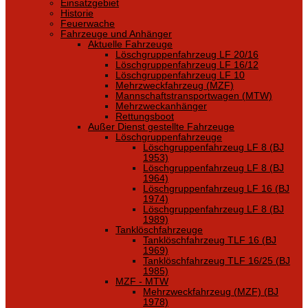
Einsatzgebiet
Historie
Feuerwache
Fahrzeuge und Anhänger
Aktuelle Fahrzeuge
Löschgruppenfahrzeug LF 20/16
Löschgruppenfahrzeug LF 16/12
Löschgruppenfahrzeug LF 10
Mehrzweckfahrzeug (MZF)
Mannschaftstransportwagen (MTW)
Mehrzweckanhänger
Rettungsboot
Außer Dienst gestellte Fahrzeuge
Löschgruppenfahrzeuge
Löschgruppenfahrzeug LF 8 (BJ
1953)
Löschgruppenfahrzeug LF 8 (BJ
1964)
Löschgruppenfahrzeug LF 16 (BJ
1974)
Löschgruppenfahrzeug LF 8 (BJ
1989)
Tanklöschfahrzeuge
Tanklöschfahrzeug TLF 16 (BJ
1969)
Tanklöschfahrzeug TLF 16/25 (BJ
1985)
MZF - MTW
Mehrzweckfahrzeug (MZF) (BJ
1978)