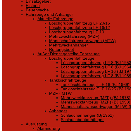
Einsatzgebiet
Historie
Feuerwache
Fahrzeuge und Anhänger
Aktuelle Fahrzeuge
Löschgruppenfahrzeug LF 20/16
Löschgruppenfahrzeug LF 16/12
Löschgruppenfahrzeug LF 10
Mehrzweckfahrzeug (MZF)
Mannschaftstransportwagen (MTW)
Mehrzweckanhänger
Rettungsboot
Außer Dienst gestellte Fahrzeuge
Löschgruppenfahrzeuge
Löschgruppenfahrzeug LF 8 (BJ 1953
Löschgruppenfahrzeug LF 8 (BJ 1964
Löschgruppenfahrzeug LF 16 (BJ 197
Löschgruppenfahrzeug LF 8 (BJ 1989
Tanklöschfahrzeuge
Tanklöschfahrzeug TLF 16 (BJ 1969)
Tanklöschfahrzeug TLF 16/25 (BJ 19
MZF - MTW
Mehrzweckfahrzeug (MZF) (BJ 1978)
Mehrzweckfahrzeug (MZF) (BJ 1993)
Mannschaftstransportwagen (MTW) (
Anhänger
Schlauchanhänger (Bj 1961)
Schlauchbootanhänger
Ausrüstung
Alarmierung