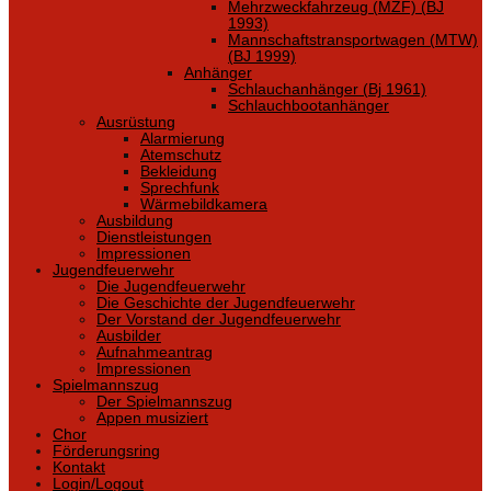
Mehrzweckfahrzeug (MZF) (BJ
1993)
Mannschaftstransportwagen (MTW)
(BJ 1999)
Anhänger
Schlauchanhänger (Bj 1961)
Schlauchbootanhänger
Ausrüstung
Alarmierung
Atemschutz
Bekleidung
Sprechfunk
Wärmebildkamera
Ausbildung
Dienstleistungen
Impressionen
Jugendfeuerwehr
Die Jugendfeuerwehr
Die Geschichte der Jugendfeuerwehr
Der Vorstand der Jugendfeuerwehr
Ausbilder
Aufnahmeantrag
Impressionen
Spielmannszug
Der Spielmannszug
Appen musiziert
Chor
Förderungsring
Kontakt
Login/Logout