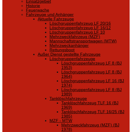
Einsatzgebiet
Historie
Feuerwache
Fahrzeuge und Anhänger
Aktuelle Fahrzeuge
Löschgruppenfahrzeug LF 20/16
Löschgruppenfahrzeug LF 16/12
Löschgruppenfahrzeug LF 10
Mehrzweckfahrzeug (MZF)
Mannschaftstransportwagen (MTW)
Mehrzweckanhänger
Rettungsboot
Außer Dienst gestellte Fahrzeuge
Löschgruppenfahrzeuge
Löschgruppenfahrzeug LF 8 (BJ
1953)
Löschgruppenfahrzeug LF 8 (BJ
1964)
Löschgruppenfahrzeug LF 16 (BJ
1974)
Löschgruppenfahrzeug LF 8 (BJ
1989)
Tanklöschfahrzeuge
Tanklöschfahrzeug TLF 16 (BJ
1969)
Tanklöschfahrzeug TLF 16/25 (BJ
1985)
MZF - MTW
Mehrzweckfahrzeug (MZF) (BJ
1978)