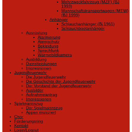
Mehrzweckfahrzeug (MZF) (BJ
1993)
Mannschaftstransportwagen (MTW)
(BJ 1999)
Anhänger
Schlauchanhänger (Bj 1961)
Schlauchbootanhänger
Ausrüstung
Alarmierung
Atemschutz
Bekleidung
Sprechfunk
Wärmebildkamera
Ausbildung
Dienstleistungen
Impressionen
Jugendfeuerwehr
Die Jugendfeuerwehr
Die Geschichte der Jugendfeuerwehr
Der Vorstand der Jugendfeuerwehr
Ausbilder
Aufnahmeantrag
Impressionen
Spielmannszug
Der Spielmannszug
Appen musiziert
Chor
Förderungsring
Kontakt
Login/Logout