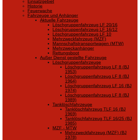
Einsatzgebiet
Historie
Feuerwache
Fahrzeuge und Anhänger
Aktuelle Fahrzeuge
Löschgruppenfahrzeug LF 20/16
Löschgruppenfahrzeug LF 16/12
Löschgruppenfahrzeug LF 10
Mehrzweckfahrzeug (MZF)
Mannschaftstransportwagen (MTW)
Mehrzweckanhänger
Rettungsboot
Außer Dienst gestellte Fahrzeuge
Löschgruppenfahrzeuge
Löschgruppenfahrzeug LF 8 (BJ
1953)
Löschgruppenfahrzeug LF 8 (BJ
1964)
Löschgruppenfahrzeug LF 16 (BJ
1974)
Löschgruppenfahrzeug LF 8 (BJ
1989)
Tanklöschfahrzeuge
Tanklöschfahrzeug TLF 16 (BJ
1969)
Tanklöschfahrzeug TLF 16/25 (BJ
1985)
MZF - MTW
Mehrzweckfahrzeug (MZF) (BJ
1978)