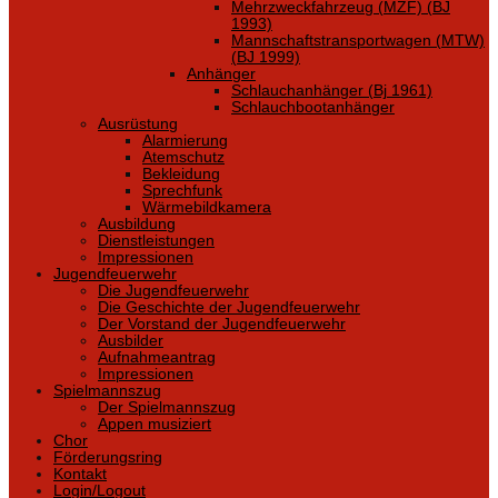
Mehrzweckfahrzeug (MZF) (BJ
1993)
Mannschaftstransportwagen (MTW)
(BJ 1999)
Anhänger
Schlauchanhänger (Bj 1961)
Schlauchbootanhänger
Ausrüstung
Alarmierung
Atemschutz
Bekleidung
Sprechfunk
Wärmebildkamera
Ausbildung
Dienstleistungen
Impressionen
Jugendfeuerwehr
Die Jugendfeuerwehr
Die Geschichte der Jugendfeuerwehr
Der Vorstand der Jugendfeuerwehr
Ausbilder
Aufnahmeantrag
Impressionen
Spielmannszug
Der Spielmannszug
Appen musiziert
Chor
Förderungsring
Kontakt
Login/Logout