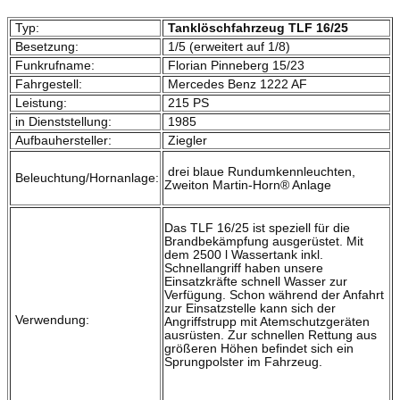
Typ:
Tanklöschfahrzeug TLF 16/25
Besetzung:
1/5 (erweitert auf 1/8)
Funkrufname:
Florian Pinneberg 15/23
Fahrgestell:
Mercedes Benz 1222 AF
Leistung:
215 PS
in Dienststellung:
1985
Aufbauhersteller:
Ziegler
drei blaue Rundumkennleuchten,
Beleuchtung/Hornanlage:
Zweiton Martin-Horn® Anlage
Das TLF 16/25 ist speziell für die
Brandbekämpfung ausgerüstet. Mit
dem 2500 l Wassertank inkl.
Schnellangriff haben unsere
Einsatzkräfte schnell Wasser zur
Verfügung. Schon während der Anfahrt
zur Einsatzstelle kann sich der
Verwendung:
Angriffstrupp mit Atemschutzgeräten
ausrüsten. Zur schnellen Rettung aus
größeren Höhen befindet sich ein
Sprungpolster im Fahrzeug.