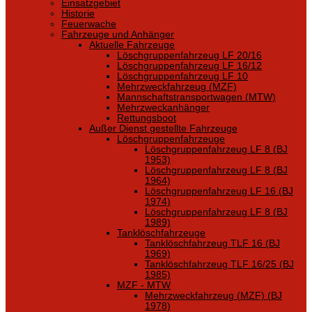
Einsatzgebiet
Historie
Feuerwache
Fahrzeuge und Anhänger
Aktuelle Fahrzeuge
Löschgruppenfahrzeug LF 20/16
Löschgruppenfahrzeug LF 16/12
Löschgruppenfahrzeug LF 10
Mehrzweckfahrzeug (MZF)
Mannschaftstransportwagen (MTW)
Mehrzweckanhänger
Rettungsboot
Außer Dienst gestellte Fahrzeuge
Löschgruppenfahrzeuge
Löschgruppenfahrzeug LF 8 (BJ
1953)
Löschgruppenfahrzeug LF 8 (BJ
1964)
Löschgruppenfahrzeug LF 16 (BJ
1974)
Löschgruppenfahrzeug LF 8 (BJ
1989)
Tanklöschfahrzeuge
Tanklöschfahrzeug TLF 16 (BJ
1969)
Tanklöschfahrzeug TLF 16/25 (BJ
1985)
MZF - MTW
Mehrzweckfahrzeug (MZF) (BJ
1978)