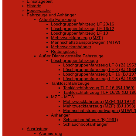
Einsatzgebiet
Historie
Feuerwache
Fahrzeuge und Anhänger
Aktuelle Fahrzeuge
Löschgruppenfahrzeug LF 20/16
Löschgruppenfahrzeug LF 16/12
Löschgruppenfahrzeug LF 10
Mehrzweckfahrzeug (MZF)
Mannschaftstransportwagen (MTW)
Mehrzweckanhänger
Rettungsboot
Außer Dienst gestellte Fahrzeuge
Löschgruppenfahrzeuge
Löschgruppenfahrzeug LF 8 (BJ 1953
Löschgruppenfahrzeug LF 8 (BJ 1964
Löschgruppenfahrzeug LF 16 (BJ 197
Löschgruppenfahrzeug LF 8 (BJ 1989
Tanklöschfahrzeuge
Tanklöschfahrzeug TLF 16 (BJ 1969)
Tanklöschfahrzeug TLF 16/25 (BJ 19
MZF - MTW
Mehrzweckfahrzeug (MZF) (BJ 1978)
Mehrzweckfahrzeug (MZF) (BJ 1993)
Mannschaftstransportwagen (MTW) (
Anhänger
Schlauchanhänger (Bj 1961)
Schlauchbootanhänger
Ausrüstung
Alarmierung