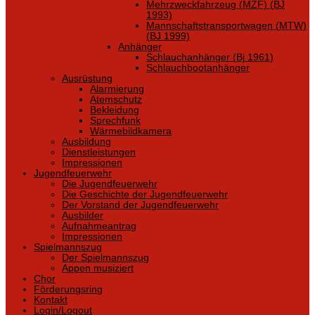
Mehrzweckfahrzeug (MZF) (BJ
1993)
Mannschaftstransportwagen (MTW)
(BJ 1999)
Anhänger
Schlauchanhänger (Bj 1961)
Schlauchbootanhänger
Ausrüstung
Alarmierung
Atemschutz
Bekleidung
Sprechfunk
Wärmebildkamera
Ausbildung
Dienstleistungen
Impressionen
Jugendfeuerwehr
Die Jugendfeuerwehr
Die Geschichte der Jugendfeuerwehr
Der Vorstand der Jugendfeuerwehr
Ausbilder
Aufnahmeantrag
Impressionen
Spielmannszug
Der Spielmannszug
Appen musiziert
Chor
Förderungsring
Kontakt
Login/Logout