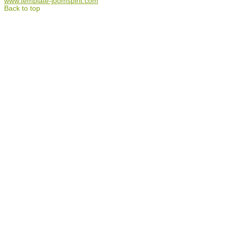
www.template-joomspirit.com
Back to top