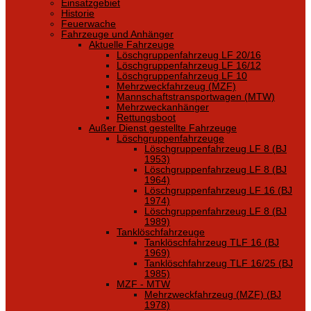
Einsatzgebiet
Historie
Feuerwache
Fahrzeuge und Anhänger
Aktuelle Fahrzeuge
Löschgruppenfahrzeug LF 20/16
Löschgruppenfahrzeug LF 16/12
Löschgruppenfahrzeug LF 10
Mehrzweckfahrzeug (MZF)
Mannschaftstransportwagen (MTW)
Mehrzweckanhänger
Rettungsboot
Außer Dienst gestellte Fahrzeuge
Löschgruppenfahrzeuge
Löschgruppenfahrzeug LF 8 (BJ
1953)
Löschgruppenfahrzeug LF 8 (BJ
1964)
Löschgruppenfahrzeug LF 16 (BJ
1974)
Löschgruppenfahrzeug LF 8 (BJ
1989)
Tanklöschfahrzeuge
Tanklöschfahrzeug TLF 16 (BJ
1969)
Tanklöschfahrzeug TLF 16/25 (BJ
1985)
MZF - MTW
Mehrzweckfahrzeug (MZF) (BJ
1978)