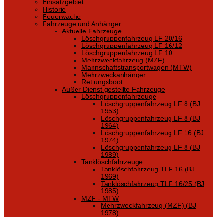
Einsatzgebiet
Historie
Feuerwache
Fahrzeuge und Anhänger
Aktuelle Fahrzeuge
Löschgruppenfahrzeug LF 20/16
Löschgruppenfahrzeug LF 16/12
Löschgruppenfahrzeug LF 10
Mehrzweckfahrzeug (MZF)
Mannschaftstransportwagen (MTW)
Mehrzweckanhänger
Rettungsboot
Außer Dienst gestellte Fahrzeuge
Löschgruppenfahrzeuge
Löschgruppenfahrzeug LF 8 (BJ
1953)
Löschgruppenfahrzeug LF 8 (BJ
1964)
Löschgruppenfahrzeug LF 16 (BJ
1974)
Löschgruppenfahrzeug LF 8 (BJ
1989)
Tanklöschfahrzeuge
Tanklöschfahrzeug TLF 16 (BJ
1969)
Tanklöschfahrzeug TLF 16/25 (BJ
1985)
MZF - MTW
Mehrzweckfahrzeug (MZF) (BJ
1978)