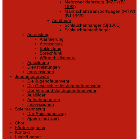
Mehrzweckfahrzeug (MZF) (BJ
1993)
Mannschaftstransportwagen (MTW)
(BJ 1999)
Anhänger
Schlauchanhänger (Bj 1961)
Schlauchbootanhänger
Ausrüstung
Alarmierung
Atemschutz
Bekleidung
Sprechfunk
Wärmebildkamera
Ausbildung
Dienstleistungen
Impressionen
Jugendfeuerwehr
Die Jugendfeuerwehr
Die Geschichte der Jugendfeuerwehr
Der Vorstand der Jugendfeuerwehr
Ausbilder
Aufnahmeantrag
Impressionen
Spielmannszug
Der Spielmannszug
Appen musiziert
Chor
Förderungsring
Kontakt
Login/Logout