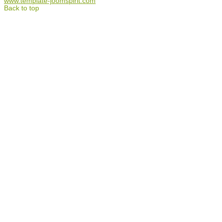
www.template-joomspirit.com
Back to top