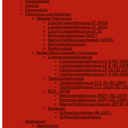
Einsatzgebiet
Historie
Feuerwache
Fahrzeuge und Anhänger
Aktuelle Fahrzeuge
Löschgruppenfahrzeug LF 20/16
Löschgruppenfahrzeug LF 16/12
Löschgruppenfahrzeug LF 10
Mehrzweckfahrzeug (MZF)
Mannschaftstransportwagen (MTW)
Mehrzweckanhänger
Rettungsboot
Außer Dienst gestellte Fahrzeuge
Löschgruppenfahrzeuge
Löschgruppenfahrzeug LF 8 (BJ 1953
Löschgruppenfahrzeug LF 8 (BJ 1964
Löschgruppenfahrzeug LF 16 (BJ 197
Löschgruppenfahrzeug LF 8 (BJ 1989
Tanklöschfahrzeuge
Tanklöschfahrzeug TLF 16 (BJ 1969)
Tanklöschfahrzeug TLF 16/25 (BJ 19
MZF - MTW
Mehrzweckfahrzeug (MZF) (BJ 1978)
Mehrzweckfahrzeug (MZF) (BJ 1993)
Mannschaftstransportwagen (MTW) (
Anhänger
Schlauchanhänger (Bj 1961)
Schlauchbootanhänger
Ausrüstung
Alarmierung