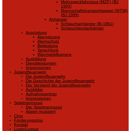
Mehrzweckfahrzeug (MZF) (BJ
1993)
Mannschaftstransportwagen (MTW)
(BJ 1999)
Anhänger
Schlauchanhänger (Bj 1961)
Schlauchbootanhänger
Ausrüstung
Alarmierung
Atemschutz
Bekleidung
Sprechfunk
Wärmebildkamera
Ausbildung
Dienstleistungen
Impressionen
Jugendfeuerwehr
Die Jugendfeuerwehr
Die Geschichte der Jugendfeuerwehr
Der Vorstand der Jugendfeuerwehr
Ausbilder
Aufnahmeantrag
Impressionen
Spielmannszug
Der Spielmannszug
Appen musiziert
Chor
Förderungsring
Kontakt
Login/Logout