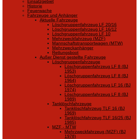
Einsatzgebiet
Historie
Feuerwache
Fahrzeuge und Anhänger
Aktuelle Fahrzeuge
Löschgruppenfahrzeug LF 20/16
Löschgruppenfahrzeug LF 16/12
Löschgruppenfahrzeug LF 10
Mehrzweckfahrzeug (MZF)
Mannschaftstransportwagen (MTW)
Mehrzweckanhänger
Rettungsboot
Außer Dienst gestellte Fahrzeuge
Löschgruppenfahrzeuge
Löschgruppenfahrzeug LF 8 (BJ
1953)
Löschgruppenfahrzeug LF 8 (BJ
1964)
Löschgruppenfahrzeug LF 16 (BJ
1974)
Löschgruppenfahrzeug LF 8 (BJ
1989)
Tanklöschfahrzeuge
Tanklöschfahrzeug TLF 16 (BJ
1969)
Tanklöschfahrzeug TLF 16/25 (BJ
1985)
MZF - MTW
Mehrzweckfahrzeug (MZF) (BJ
1978)