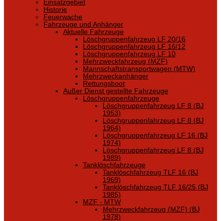
Einsatzgebiet
Historie
Feuerwache
Fahrzeuge und Anhänger
Aktuelle Fahrzeuge
Löschgruppenfahrzeug LF 20/16
Löschgruppenfahrzeug LF 16/12
Löschgruppenfahrzeug LF 10
Mehrzweckfahrzeug (MZF)
Mannschaftstransportwagen (MTW)
Mehrzweckanhänger
Rettungsboot
Außer Dienst gestellte Fahrzeuge
Löschgruppenfahrzeuge
Löschgruppenfahrzeug LF 8 (BJ
1953)
Löschgruppenfahrzeug LF 8 (BJ
1964)
Löschgruppenfahrzeug LF 16 (BJ
1974)
Löschgruppenfahrzeug LF 8 (BJ
1989)
Tanklöschfahrzeuge
Tanklöschfahrzeug TLF 16 (BJ
1969)
Tanklöschfahrzeug TLF 16/25 (BJ
1985)
MZF - MTW
Mehrzweckfahrzeug (MZF) (BJ
1978)