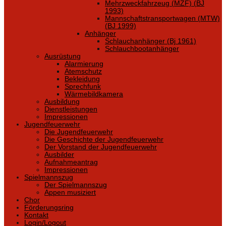
Mehrzweckfahrzeug (MZF) (BJ
1993)
Mannschaftstransportwagen (MTW)
(BJ 1999)
Anhänger
Schlauchanhänger (Bj 1961)
Schlauchbootanhänger
Ausrüstung
Alarmierung
Atemschutz
Bekleidung
Sprechfunk
Wärmebildkamera
Ausbildung
Dienstleistungen
Impressionen
Jugendfeuerwehr
Die Jugendfeuerwehr
Die Geschichte der Jugendfeuerwehr
Der Vorstand der Jugendfeuerwehr
Ausbilder
Aufnahmeantrag
Impressionen
Spielmannszug
Der Spielmannszug
Appen musiziert
Chor
Förderungsring
Kontakt
Login/Logout