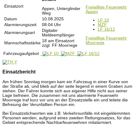
Einsatzort
Freiwillige Feuerwehr
Appen, Unterglinder
Appen
Weg
Datum
10.08.2025
LF 10
Alarmierungszeit
08:04 Uhr
MZF
LF 16/12
Digitaler
Alarmierungsart
Meldeempfänger
Freiwillige Feuerwehr
18 am Einsatzort
Moorrege
Mannschaftsstärke
zzgl. FF Moorrege
Fahrzeugaufgebot
Einsatzbericht
Am frühen Sonntag morgen kam ein Fahrzeug in einer Kurve von
der Straße ab, und blieb auf der seite liegend in einem Graben zum
stehen. Der Fahrer konnte sich aus eigener Hilfe nicht aus seiner
Lage befreien. Die zusammen mit uns alarmierte Feuerwehr
Moorrege traf kurz vor uns an der Einsatzstelle ein und leitete die
Befreiung der Verunfallten Person ein.
Bei Einsatzstichworten wie z.B. Verkehrsunfälle mit eingeklemmten
Personen werden, aufgrund eines zweiten Rettungssatzes, für das
Gebiet entsprechende Nachbarfeuerwehren mitalarmiert.