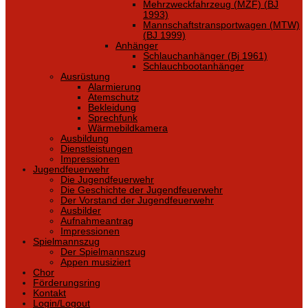
Mehrzweckfahrzeug (MZF) (BJ
1993)
Mannschaftstransportwagen (MTW)
(BJ 1999)
Anhänger
Schlauchanhänger (Bj 1961)
Schlauchbootanhänger
Ausrüstung
Alarmierung
Atemschutz
Bekleidung
Sprechfunk
Wärmebildkamera
Ausbildung
Dienstleistungen
Impressionen
Jugendfeuerwehr
Die Jugendfeuerwehr
Die Geschichte der Jugendfeuerwehr
Der Vorstand der Jugendfeuerwehr
Ausbilder
Aufnahmeantrag
Impressionen
Spielmannszug
Der Spielmannszug
Appen musiziert
Chor
Förderungsring
Kontakt
Login/Logout