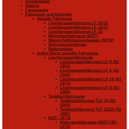
Einsatzgebiet
Historie
Feuerwache
Fahrzeuge und Anhänger
Aktuelle Fahrzeuge
Löschgruppenfahrzeug LF 20/16
Löschgruppenfahrzeug LF 16/12
Löschgruppenfahrzeug LF 10
Mehrzweckfahrzeug (MZF)
Mannschaftstransportwagen (MTW)
Mehrzweckanhänger
Rettungsboot
Außer Dienst gestellte Fahrzeuge
Löschgruppenfahrzeuge
Löschgruppenfahrzeug LF 8 (BJ
1953)
Löschgruppenfahrzeug LF 8 (BJ
1964)
Löschgruppenfahrzeug LF 16 (BJ
1974)
Löschgruppenfahrzeug LF 8 (BJ
1989)
Tanklöschfahrzeuge
Tanklöschfahrzeug TLF 16 (BJ
1969)
Tanklöschfahrzeug TLF 16/25 (BJ
1985)
MZF - MTW
Mehrzweckfahrzeug (MZF) (BJ
1978)