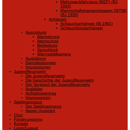
Mehrzweckfahrzeug (MZF) (BJ
1993)
Mannschaftstransportwagen (MTW)
(BJ 1999)
Anhänger
Schlauchanhänger (Bj 1961)
Schlauchbootanhänger
Ausrüstung
Alarmierung
Atemschutz
Bekleidung
Sprechfunk
Wärmebildkamera
Ausbildung
Dienstleistungen
Impressionen
Jugendfeuerwehr
Die Jugendfeuerwehr
Die Geschichte der Jugendfeuerwehr
Der Vorstand der Jugendfeuerwehr
Ausbilder
Aufnahmeantrag
Impressionen
Spielmannszug
Der Spielmannszug
Appen musiziert
Chor
Förderungsring
Kontakt
Login/Logout