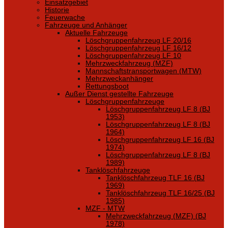
Einsatzgebiet
Historie
Feuerwache
Fahrzeuge und Anhänger
Aktuelle Fahrzeuge
Löschgruppenfahrzeug LF 20/16
Löschgruppenfahrzeug LF 16/12
Löschgruppenfahrzeug LF 10
Mehrzweckfahrzeug (MZF)
Mannschaftstransportwagen (MTW)
Mehrzweckanhänger
Rettungsboot
Außer Dienst gestellte Fahrzeuge
Löschgruppenfahrzeuge
Löschgruppenfahrzeug LF 8 (BJ
1953)
Löschgruppenfahrzeug LF 8 (BJ
1964)
Löschgruppenfahrzeug LF 16 (BJ
1974)
Löschgruppenfahrzeug LF 8 (BJ
1989)
Tanklöschfahrzeuge
Tanklöschfahrzeug TLF 16 (BJ
1969)
Tanklöschfahrzeug TLF 16/25 (BJ
1985)
MZF - MTW
Mehrzweckfahrzeug (MZF) (BJ
1978)