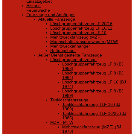
Einsatzgebiet
Historie
Feuerwache
Fahrzeuge und Anhänger
Aktuelle Fahrzeuge
Löschgruppenfahrzeug LF 20/16
Löschgruppenfahrzeug LF 16/12
Löschgruppenfahrzeug LF 10
Mehrzweckfahrzeug (MZF)
Mannschaftstransportwagen (MTW)
Mehrzweckanhänger
Rettungsboot
Außer Dienst gestellte Fahrzeuge
Löschgruppenfahrzeuge
Löschgruppenfahrzeug LF 8 (BJ
1953)
Löschgruppenfahrzeug LF 8 (BJ
1964)
Löschgruppenfahrzeug LF 16 (BJ
1974)
Löschgruppenfahrzeug LF 8 (BJ
1989)
Tanklöschfahrzeuge
Tanklöschfahrzeug TLF 16 (BJ
1969)
Tanklöschfahrzeug TLF 16/25 (BJ
1985)
MZF - MTW
Mehrzweckfahrzeug (MZF) (BJ
1978)