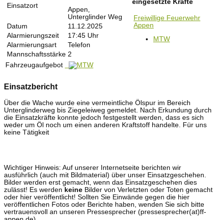
eingesetzte Kräfte
Einsatzort
Appen,
Unterglinder Weg
Freiwillige Feuerwehr
Appen
Datum
11.12.2025
Alarmierungszeit
17:45 Uhr
MTW
Alarmierungsart
Telefon
Mannschaftsstärke
2
Fahrzeugaufgebot
Einsatzbericht
Über die Wache wurde eine vermeintliche Ölspur im Bereich
Unterglinderweg bis Ziegeleiweg gemeldet. Nach Erkundung durch
die Einsatzkräfte konnte jedoch festgestellt werden, dass es sich
weder um Öl noch um einen anderen Kraftstoff handelte. Für uns
keine Tätigkeit
Wichtiger Hinweis: Auf unserer Internetseite berichten wir
ausführlich (auch mit Bildmaterial) über unser Einsatzgeschehen.
Bilder werden erst gemacht, wenn das Einsatzgeschehen dies
zulässt! Es werden
keine
Bilder von Verletzten oder Toten gemacht
oder hier veröffentlicht! Sollten Sie Einwände gegen die hier
veröffentlichen Fotos oder Berichte haben, wenden Sie sich bitte
vertrauensvoll an unseren Pressesprecher (pressesprecher(at)ff-
appen.de).