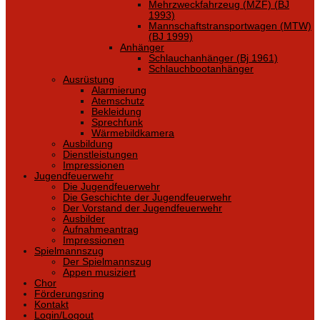
Mehrzweckfahrzeug (MZF) (BJ
1993)
Mannschaftstransportwagen (MTW)
(BJ 1999)
Anhänger
Schlauchanhänger (Bj 1961)
Schlauchbootanhänger
Ausrüstung
Alarmierung
Atemschutz
Bekleidung
Sprechfunk
Wärmebildkamera
Ausbildung
Dienstleistungen
Impressionen
Jugendfeuerwehr
Die Jugendfeuerwehr
Die Geschichte der Jugendfeuerwehr
Der Vorstand der Jugendfeuerwehr
Ausbilder
Aufnahmeantrag
Impressionen
Spielmannszug
Der Spielmannszug
Appen musiziert
Chor
Förderungsring
Kontakt
Login/Logout