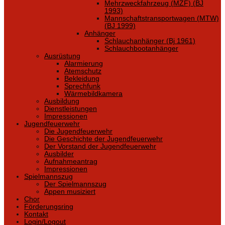
Mehrzweckfahrzeug (MZF) (BJ
1993)
Mannschaftstransportwagen (MTW)
(BJ 1999)
Anhänger
Schlauchanhänger (Bj 1961)
Schlauchbootanhänger
Ausrüstung
Alarmierung
Atemschutz
Bekleidung
Sprechfunk
Wärmebildkamera
Ausbildung
Dienstleistungen
Impressionen
Jugendfeuerwehr
Die Jugendfeuerwehr
Die Geschichte der Jugendfeuerwehr
Der Vorstand der Jugendfeuerwehr
Ausbilder
Aufnahmeantrag
Impressionen
Spielmannszug
Der Spielmannszug
Appen musiziert
Chor
Förderungsring
Kontakt
Login/Logout