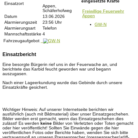
eingesetzte Kräfte
Einsatzort
Appen,
Schäferhofweg
Freiwillige Feuerwehr
Appen
Datum
13.06.2026
Alarmierungszeit
23:56 Uhr
GW-N
Alarmierungsart
Telefon
Mannschaftsstärke
4
Fahrzeugaufgebot
Einsatzbericht
Eine besorgte Bürgerin rief uns in der Feuerwache an, und
berichtete das Karbid feucht geworden war und begann
auszugasen.
Nach einer Lageerkundung wurde das Gebinde durch unsere
Einsatzkräfte gesichert.
Wichtiger Hinweis: Auf unserer Internetseite berichten wir
ausführlich (auch mit Bildmaterial) über unser Einsatzgeschehen.
Bilder werden erst gemacht, wenn das Einsatzgeschehen dies
zulässt! Es werden
keine
Bilder von Verletzten oder Toten gemacht
oder hier veröffentlicht! Sollten Sie Einwände gegen die hier
veröffentlichen Fotos oder Berichte haben, wenden Sie sich bitte
vertrauensvoll an unseren Pressesprecher (pressesprecher(at)ff-