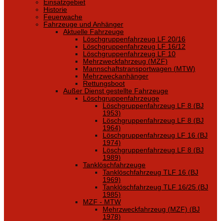
Einsatzgebiet
Historie
Feuerwache
Fahrzeuge und Anhänger
Aktuelle Fahrzeuge
Löschgruppenfahrzeug LF 20/16
Löschgruppenfahrzeug LF 16/12
Löschgruppenfahrzeug LF 10
Mehrzweckfahrzeug (MZF)
Mannschaftstransportwagen (MTW)
Mehrzweckanhänger
Rettungsboot
Außer Dienst gestellte Fahrzeuge
Löschgruppenfahrzeuge
Löschgruppenfahrzeug LF 8 (BJ
1953)
Löschgruppenfahrzeug LF 8 (BJ
1964)
Löschgruppenfahrzeug LF 16 (BJ
1974)
Löschgruppenfahrzeug LF 8 (BJ
1989)
Tanklöschfahrzeuge
Tanklöschfahrzeug TLF 16 (BJ
1969)
Tanklöschfahrzeug TLF 16/25 (BJ
1985)
MZF - MTW
Mehrzweckfahrzeug (MZF) (BJ
1978)