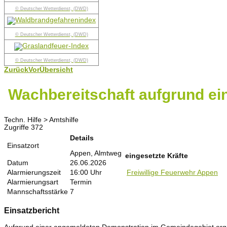
© Deutscher Wetterdienst, (DWD)
© Deutscher Wetterdienst, (DWD)
© Deutscher Wetterdienst, (DWD)
Zurück
Vor
Übersicht
Wachbereitschaft aufgrund ei
Techn. Hilfe > Amtshilfe
Zugriffe 372
Details
Einsatzort
Appen, Almtweg
eingesetzte Kräfte
Datum
26.06.2026
Alarmierungszeit
16:00 Uhr
Freiwillige Feuerwehr Appen
Alarmierungsart
Termin
Mannschaftsstärke
7
Einsatzbericht