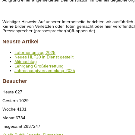
Aufgrund einer angemeldeten Demonstration im Gemeindegebiet organ
Wichtiger Hinweis: Auf unserer Internetseite berichten wir ausführli
keine
Bilder von Verletzten oder Toten gemacht oder hier veröffentlic
Pressesprecher (pressesprecher(at)ff-appen.de).
Neuste Artikel
Laternenumzug 2025
Neues HLF20 in Dienst gestellt
Mitmachtag
Lehrgang Großtierrettung
Jahreshauptversammlung 2025
Besucher
Heute
627
Gestern
1029
Woche
4101
Monat
6734
Insgesamt
2837247