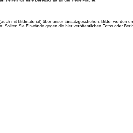
isierten wir eine Bereitschaft an der Feuerwache.
ch (auch mit Bildmaterial) über unser Einsatzgeschehen. Bilder werden
ht! Sollten Sie Einwände gegen die hier veröffentlichen Fotos oder Ber