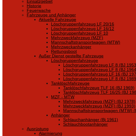
Einsatzgebiet
Historie
Feuerwache
Fahrzeuge und Anhänger
Aktuelle Fahrzeuge
Löschgruppenfahrzeug LF 20/16
Löschgruppenfahrzeug LF 16/12
Löschgruppenfahrzeug LF 10
Mehrzweckfahrzeug (MZF)
Mannschaftstransportwagen (MTW)
Mehrzweckanhänger
Rettungsboot
Außer Dienst gestellte Fahrzeuge
Löschgruppenfahrzeuge
Löschgruppenfahrzeug LF 8 (BJ 1953
Löschgruppenfahrzeug LF 8 (BJ 1964
Löschgruppenfahrzeug LF 16 (BJ 197
Löschgruppenfahrzeug LF 8 (BJ 1989
Tanklöschfahrzeuge
Tanklöschfahrzeug TLF 16 (BJ 1969)
Tanklöschfahrzeug TLF 16/25 (BJ 19
MZF - MTW
Mehrzweckfahrzeug (MZF) (BJ 1978)
Mehrzweckfahrzeug (MZF) (BJ 1993)
Mannschaftstransportwagen (MTW) (
Anhänger
Schlauchanhänger (Bj 1961)
Schlauchbootanhänger
Ausrüstung
Alarmierung