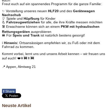
euch!
Freut euch auf ein spannendes Programm für die ganze Familie:
✨ Vorstellung unseres neuen
HLF20
und des
Gerätewagen
Nachschub
🎈 Spiele und
Hüpfburg
für Kinder
💪
Fahrzeugwettziehen
für alle, die ihre Kräfte messen möchten
🛠️ Erwachsene können sich an einem
PKW mit hydraulischen
Rettungsgeräten
ausprobieren
🍔 Für
Speis und Trank
ist natürlich bestens gesorgt!
ℹ️
Hinweis:
Ortsansässigen empfehlen wir, zu Fuß oder mit dem
Fahrrad zu kommen.
Kommt vorbei, lernt uns und unsere Arbeit kennen – wir freuen uns
auf euch! ❤️👩‍🚒👨‍🚒
📍 Appen, Almtweg 21
f
Share
Neuste Artikel