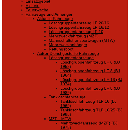
Einsatzgebiet
Historie
Feuerwache
Fahrzeuge und Anhänger
Aktuelle Fahrzeuge
Löschgruppenfahrzeug LF 20/16
Löschgruppenfahrzeug LF 16/12
Löschgruppenfahrzeug LF 10
Mehrzweckfahrzeug (MZF)
Mannschaftstransportwagen (MTW)
Mehrzweckanhänger
Rettungsboot
Außer Dienst gestellte Fahrzeuge
Löschgruppenfahrzeuge
Löschgruppenfahrzeug LF 8 (BJ
1953)
Löschgruppenfahrzeug LF 8 (BJ
1964)
Löschgruppenfahrzeug LF 16 (BJ
1974)
Löschgruppenfahrzeug LF 8 (BJ
1989)
Tanklöschfahrzeuge
Tanklöschfahrzeug TLF 16 (BJ
1969)
Tanklöschfahrzeug TLF 16/25 (BJ
1985)
MZF - MTW
Mehrzweckfahrzeug (MZF) (BJ
1978)