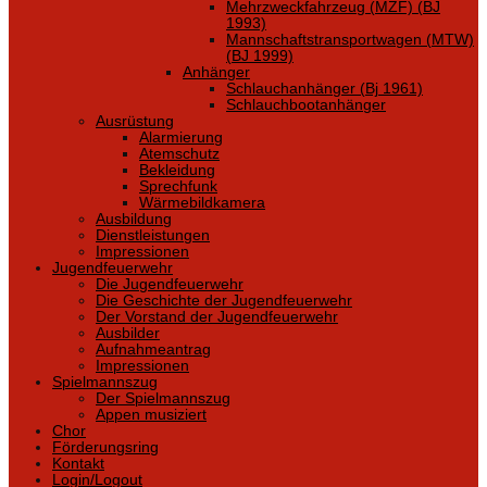
Mehrzweckfahrzeug (MZF) (BJ
1993)
Mannschaftstransportwagen (MTW)
(BJ 1999)
Anhänger
Schlauchanhänger (Bj 1961)
Schlauchbootanhänger
Ausrüstung
Alarmierung
Atemschutz
Bekleidung
Sprechfunk
Wärmebildkamera
Ausbildung
Dienstleistungen
Impressionen
Jugendfeuerwehr
Die Jugendfeuerwehr
Die Geschichte der Jugendfeuerwehr
Der Vorstand der Jugendfeuerwehr
Ausbilder
Aufnahmeantrag
Impressionen
Spielmannszug
Der Spielmannszug
Appen musiziert
Chor
Förderungsring
Kontakt
Login/Logout