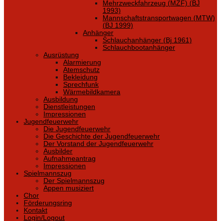
Mehrzweckfahrzeug (MZF) (BJ
1993)
Mannschaftstransportwagen (MTW)
(BJ 1999)
Anhänger
Schlauchanhänger (Bj 1961)
Schlauchbootanhänger
Ausrüstung
Alarmierung
Atemschutz
Bekleidung
Sprechfunk
Wärmebildkamera
Ausbildung
Dienstleistungen
Impressionen
Jugendfeuerwehr
Die Jugendfeuerwehr
Die Geschichte der Jugendfeuerwehr
Der Vorstand der Jugendfeuerwehr
Ausbilder
Aufnahmeantrag
Impressionen
Spielmannszug
Der Spielmannszug
Appen musiziert
Chor
Förderungsring
Kontakt
Login/Logout