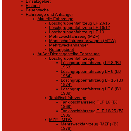
Einsatzgebiet
Historie
Feuerwache
Fahrzeuge und Anhänger
Aktuelle Fahrzeuge
Löschgruppenfahrzeug LF 20/16
Löschgruppenfahrzeug LF 16/12
Löschgruppenfahrzeug LF 10
Mehrzweckfahrzeug (MZF)
Mannschaftstransportwagen (MTW)
Mehrzweckanhänger
Rettungsboot
Außer Dienst gestellte Fahrzeuge
Löschgruppenfahrzeuge
Löschgruppenfahrzeug LF 8 (BJ
1953)
Löschgruppenfahrzeug LF 8 (BJ
1964)
Löschgruppenfahrzeug LF 16 (BJ
1974)
Löschgruppenfahrzeug LF 8 (BJ
1989)
Tanklöschfahrzeuge
Tanklöschfahrzeug TLF 16 (BJ
1969)
Tanklöschfahrzeug TLF 16/25 (BJ
1985)
MZF - MTW
Mehrzweckfahrzeug (MZF) (BJ
1978)