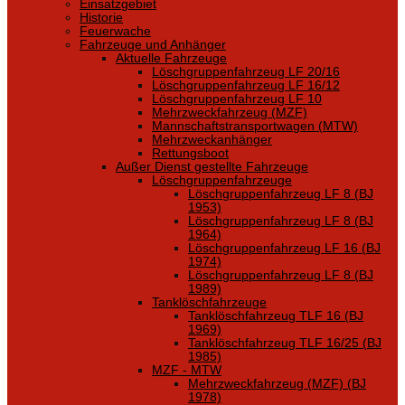
Einsatzgebiet
Historie
Feuerwache
Fahrzeuge und Anhänger
Aktuelle Fahrzeuge
Löschgruppenfahrzeug LF 20/16
Löschgruppenfahrzeug LF 16/12
Löschgruppenfahrzeug LF 10
Mehrzweckfahrzeug (MZF)
Mannschaftstransportwagen (MTW)
Mehrzweckanhänger
Rettungsboot
Außer Dienst gestellte Fahrzeuge
Löschgruppenfahrzeuge
Löschgruppenfahrzeug LF 8 (BJ
1953)
Löschgruppenfahrzeug LF 8 (BJ
1964)
Löschgruppenfahrzeug LF 16 (BJ
1974)
Löschgruppenfahrzeug LF 8 (BJ
1989)
Tanklöschfahrzeuge
Tanklöschfahrzeug TLF 16 (BJ
1969)
Tanklöschfahrzeug TLF 16/25 (BJ
1985)
MZF - MTW
Mehrzweckfahrzeug (MZF) (BJ
1978)