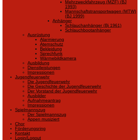
Mehrzweckfahrzeug (MZF) (BJ
1993)
Mannschaftstransportwagen (MTW)
(BJ 1999)
Anhänger
Schlauchanhänger (Bj 1961)
Schlauchbootanhänger
Ausrüstung
Alarmierung
Atemschutz
Bekleidung
Sprechfunk
Wärmebildkamera
Ausbildung
Dienstleistungen
Impressionen
Jugendfeuerwehr
Die Jugendfeuerwehr
Die Geschichte der Jugendfeuerwehr
Der Vorstand der Jugendfeuerwehr
Ausbilder
Aufnahmeantrag
Impressionen
Spielmannszug
Der Spielmannszug
Appen musiziert
Chor
Förderungsring
Kontakt
Login/Logout