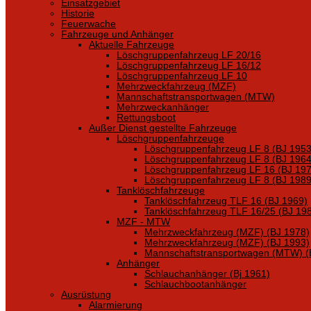
Einsatzgebiet
Historie
Feuerwache
Fahrzeuge und Anhänger
Aktuelle Fahrzeuge
Löschgruppenfahrzeug LF 20/16
Löschgruppenfahrzeug LF 16/12
Löschgruppenfahrzeug LF 10
Mehrzweckfahrzeug (MZF)
Mannschaftstransportwagen (MTW)
Mehrzweckanhänger
Rettungsboot
Außer Dienst gestellte Fahrzeuge
Löschgruppenfahrzeuge
Löschgruppenfahrzeug LF 8 (BJ 1953
Löschgruppenfahrzeug LF 8 (BJ 1964
Löschgruppenfahrzeug LF 16 (BJ 197
Löschgruppenfahrzeug LF 8 (BJ 1989
Tanklöschfahrzeuge
Tanklöschfahrzeug TLF 16 (BJ 1969)
Tanklöschfahrzeug TLF 16/25 (BJ 19
MZF - MTW
Mehrzweckfahrzeug (MZF) (BJ 1978)
Mehrzweckfahrzeug (MZF) (BJ 1993)
Mannschaftstransportwagen (MTW) (
Anhänger
Schlauchanhänger (Bj 1961)
Schlauchbootanhänger
Ausrüstung
Alarmierung