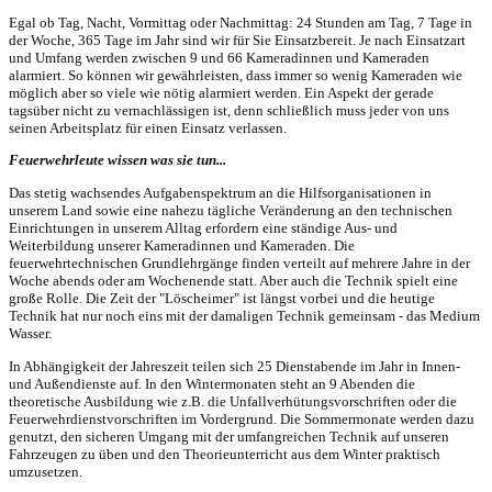
Egal ob Tag, Nacht, Vormittag oder Nachmittag: 24 Stunden am Tag, 7 Tage in
der Woche, 365 Tage im Jahr sind wir für Sie Einsatzbereit. Je nach Einsatzart
und Umfang werden zwischen 9 und 66 Kameradinnen und Kameraden
alarmiert. So können wir gewährleisten, dass immer so wenig Kameraden wie
möglich aber so viele wie nötig alarmiert werden. Ein Aspekt der gerade
tagsüber nicht zu vernachlässigen ist, denn schließlich muss jeder von uns
seinen Arbeitsplatz für einen Einsatz verlassen.
Feuerwehrleute wissen was sie tun...
Das stetig wachsendes Aufgabenspektrum an die Hilfsorganisationen in
unserem Land sowie eine nahezu tägliche Veränderung an den technischen
Einrichtungen in unserem Alltag erfordern eine ständige Aus- und
Weiterbildung unserer Kameradinnen und Kameraden. Die
feuerwehrtechnischen Grundlehrgänge finden verteilt auf mehrere Jahre in der
Woche abends oder am Wochenende statt. Aber auch die Technik spielt eine
große Rolle. Die Zeit der "Löscheimer" ist längst vorbei und die heutige
Technik hat nur noch eins mit der damaligen Technik gemeinsam - das Medium
Wasser.
In Abhängigkeit der Jahreszeit teilen sich 25 Dienstabende im Jahr in Innen-
und Außendienste auf. In den Wintermonaten steht an 9 Abenden die
theoretische Ausbildung wie z.B. die Unfallverhütungsvorschriften oder die
Feuerwehrdienstvorschriften im Vordergrund. Die Sommermonate werden dazu
genutzt, den sicheren Umgang mit der umfangreichen Technik auf unseren
Fahrzeugen zu üben und den Theorieunterricht aus dem Winter praktisch
umzusetzen.