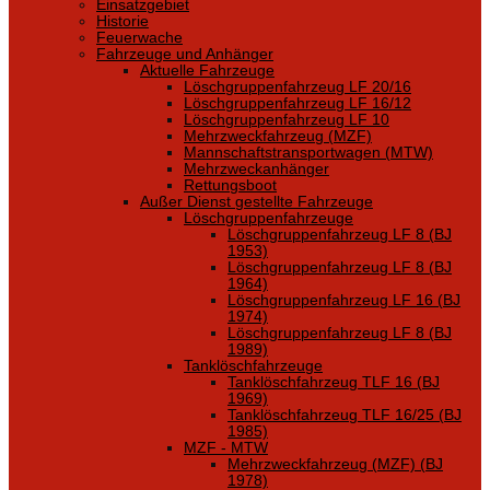
Einsatzgebiet
Historie
Feuerwache
Fahrzeuge und Anhänger
Aktuelle Fahrzeuge
Löschgruppenfahrzeug LF 20/16
Löschgruppenfahrzeug LF 16/12
Löschgruppenfahrzeug LF 10
Mehrzweckfahrzeug (MZF)
Mannschaftstransportwagen (MTW)
Mehrzweckanhänger
Rettungsboot
Außer Dienst gestellte Fahrzeuge
Löschgruppenfahrzeuge
Löschgruppenfahrzeug LF 8 (BJ
1953)
Löschgruppenfahrzeug LF 8 (BJ
1964)
Löschgruppenfahrzeug LF 16 (BJ
1974)
Löschgruppenfahrzeug LF 8 (BJ
1989)
Tanklöschfahrzeuge
Tanklöschfahrzeug TLF 16 (BJ
1969)
Tanklöschfahrzeug TLF 16/25 (BJ
1985)
MZF - MTW
Mehrzweckfahrzeug (MZF) (BJ
1978)