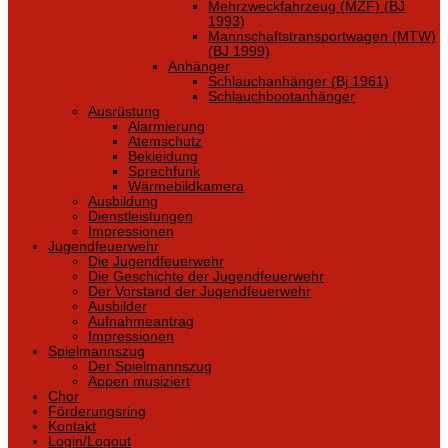
Mehrzweckfahrzeug (MZF) (BJ
1993)
Mannschaftstransportwagen (MTW)
(BJ 1999)
Anhänger
Schlauchanhänger (Bj 1961)
Schlauchbootanhänger
Ausrüstung
Alarmierung
Atemschutz
Bekleidung
Sprechfunk
Wärmebildkamera
Ausbildung
Dienstleistungen
Impressionen
Jugendfeuerwehr
Die Jugendfeuerwehr
Die Geschichte der Jugendfeuerwehr
Der Vorstand der Jugendfeuerwehr
Ausbilder
Aufnahmeantrag
Impressionen
Spielmannszug
Der Spielmannszug
Appen musiziert
Chor
Förderungsring
Kontakt
Login/Logout