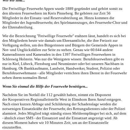
Wer wir sind...
Die Freiwillige Feuerwehr Appen wurde 1889 gegründet und gehört somit zu
den ältesten Feuerwehren im Kreis Pinneberg. Ihr gehören zur Zeit 56
Mitglieder in der Einsatz- und Reserveabteilung an. Hinzu kommen die
Mitglieder der Jugendfeuerwehr, des Spielmannszuges, des Feuerwehr-Chor und
der Ehrenabteilung.
Wie die Bezeichnung "Freiwillige Feuerwehr" erahnen lässt, handelt es sich bei
den Mitgliedern heute wie damals um Ehrenamtliche, die ihre Freizeit zur
Verfügung stellen, um den Bürgerinnen und Bürgern der Gemeinde Appen in
Not- und Unglücksfällen zur Seite zu stehen. Genau wie 60.644 andere
Kameradinnen und Kameraden in den 1397 Freiwilligen Feuerwehren in
Schleswig Holstein. Was nur die Wenigsten wissen: Berufsfeuerwehren gibt es
nur in Kiel, Lübeck, Flensburg und Neumünster oder bei unseren Nachbarn in
Hamburg. Ob Bankkaufmann, Landwirt, Handwerker, Student, Polizist oder
Berufsfeuerwehrmann - alle Mitglieder verrichten ihren
Dienst in der Feuerwehr
neben ihrem normalen Beruf.
Wenn Sie einmal die Hilfe der Feuerwehr benötigen...
Nachdem Sie im Notfall die 112 gewählt haben, nimmt ein Disponent
der Kooperativen Regionalleitstelle West in Elmshorn Ihren Anruf entgegen.
Nach einer kurzen Abfrage und Schilderung der Schadenslage werden die
notwenigen Einsatzkräfte der Feuerwehr, des Rettungsdienstes oder der Polizei
alarmiert. Jedes Mitglied trägt ständig einen Meldeempfänger bei sich, auf dem
- ähnlich einer SMS - der Einsatzort und die Einsatzart angezeigt wird. Ab
diesem Moment haben wir 10 Minuten Zeit, um an der Einsatzstelle
einzutreffen.