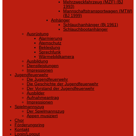
Mehrzweckfahrzeug (MZF) (BJ
1993)
Mannschaftstransportwagen (MTW)
(BJ 1999)
Anhänger
Schlauchanhänger (Bj 1961)
Schlauchbootanhänger
Ausrüstung
Alarmierung
Atemschutz
Bekleidung
Sprechfunk
Wärmebildkamera
Ausbildung
Dienstleistungen
Impressionen
Jugendfeuerwehr
Die Jugendfeuerwehr
Die Geschichte der Jugendfeuerwehr
Der Vorstand der Jugendfeuerwehr
Ausbilder
Aufnahmeantrag
Impressionen
Spielmannszug
Der Spielmannszug
Appen musiziert
Chor
Förderungsring
Kontakt
Login/Logout