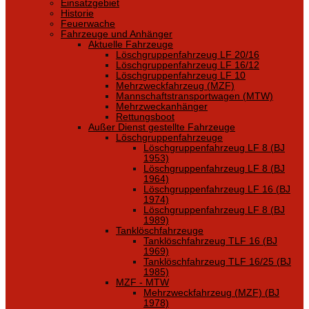
Einsatzgebiet
Historie
Feuerwache
Fahrzeuge und Anhänger
Aktuelle Fahrzeuge
Löschgruppenfahrzeug LF 20/16
Löschgruppenfahrzeug LF 16/12
Löschgruppenfahrzeug LF 10
Mehrzweckfahrzeug (MZF)
Mannschaftstransportwagen (MTW)
Mehrzweckanhänger
Rettungsboot
Außer Dienst gestellte Fahrzeuge
Löschgruppenfahrzeuge
Löschgruppenfahrzeug LF 8 (BJ
1953)
Löschgruppenfahrzeug LF 8 (BJ
1964)
Löschgruppenfahrzeug LF 16 (BJ
1974)
Löschgruppenfahrzeug LF 8 (BJ
1989)
Tanklöschfahrzeuge
Tanklöschfahrzeug TLF 16 (BJ
1969)
Tanklöschfahrzeug TLF 16/25 (BJ
1985)
MZF - MTW
Mehrzweckfahrzeug (MZF) (BJ
1978)