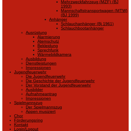
Mehrzweckfahrzeug (MZF) (BJ
1993)
Mannschaftstransportwagen (MTW)
(BJ 1999)
Anhänger
Schlauchanhänger (Bj 1961)
Schlauchbootanhänger
Ausrüstung
Alarmierung
Atemschutz
Bekleidung
Sprechfunk
Wärmebildkamera
Ausbildung
Dienstleistungen
Impressionen
Jugendfeuerwehr
Die Jugendfeuerwehr
Die Geschichte der Jugendfeuerwehr
Der Vorstand der Jugendfeuerwehr
Ausbilder
Aufnahmeantrag
Impressionen
Spielmannszug
Der Spielmannszug
Appen musiziert
Chor
Förderungsring
Kontakt
Login/Logout