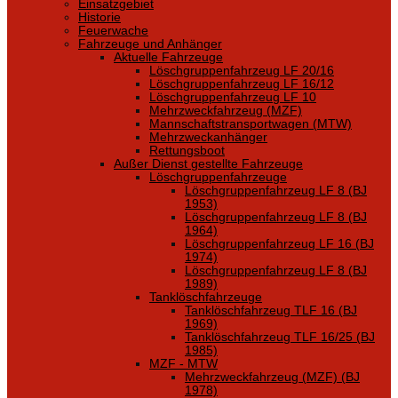
Einsatzgebiet
Historie
Feuerwache
Fahrzeuge und Anhänger
Aktuelle Fahrzeuge
Löschgruppenfahrzeug LF 20/16
Löschgruppenfahrzeug LF 16/12
Löschgruppenfahrzeug LF 10
Mehrzweckfahrzeug (MZF)
Mannschaftstransportwagen (MTW)
Mehrzweckanhänger
Rettungsboot
Außer Dienst gestellte Fahrzeuge
Löschgruppenfahrzeuge
Löschgruppenfahrzeug LF 8 (BJ
1953)
Löschgruppenfahrzeug LF 8 (BJ
1964)
Löschgruppenfahrzeug LF 16 (BJ
1974)
Löschgruppenfahrzeug LF 8 (BJ
1989)
Tanklöschfahrzeuge
Tanklöschfahrzeug TLF 16 (BJ
1969)
Tanklöschfahrzeug TLF 16/25 (BJ
1985)
MZF - MTW
Mehrzweckfahrzeug (MZF) (BJ
1978)