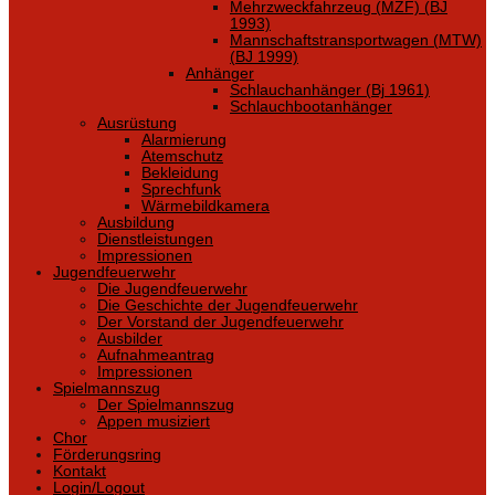
Mehrzweckfahrzeug (MZF) (BJ
1993)
Mannschaftstransportwagen (MTW)
(BJ 1999)
Anhänger
Schlauchanhänger (Bj 1961)
Schlauchbootanhänger
Ausrüstung
Alarmierung
Atemschutz
Bekleidung
Sprechfunk
Wärmebildkamera
Ausbildung
Dienstleistungen
Impressionen
Jugendfeuerwehr
Die Jugendfeuerwehr
Die Geschichte der Jugendfeuerwehr
Der Vorstand der Jugendfeuerwehr
Ausbilder
Aufnahmeantrag
Impressionen
Spielmannszug
Der Spielmannszug
Appen musiziert
Chor
Förderungsring
Kontakt
Login/Logout