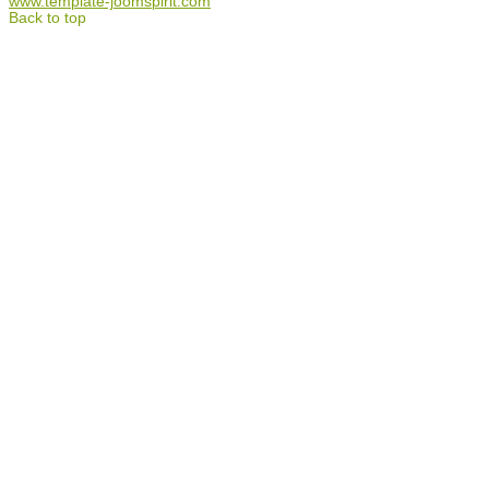
www.template-joomspirit.com
Back to top