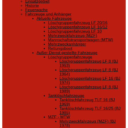
Einsatzgebiet
Historie
Feuerwache
Fahrzeuge und Anhänger
Aktuelle Fahrzeuge
Löschgruppenfahrzeug LF 20/16
Löschgruppenfahrzeug LF 16/12
Löschgruppenfahrzeug LF 10
Mehrzweckfahrzeug (MZF)
Mannschaftstransportwagen (MTW)
Mehrzweckanhänger
Rettungsboot
Außer Dienst gestellte Fahrzeuge
Löschgruppenfahrzeuge
Löschgruppenfahrzeug LF 8 (BJ
1953)
Löschgruppenfahrzeug LF 8 (BJ
1964)
Löschgruppenfahrzeug LF 16 (BJ
1974)
Löschgruppenfahrzeug LF 8 (BJ
1989)
Tanklöschfahrzeuge
Tanklöschfahrzeug TLF 16 (BJ
1969)
Tanklöschfahrzeug TLF 16/25 (BJ
1985)
MZF - MTW
Mehrzweckfahrzeug (MZF) (BJ
1978)