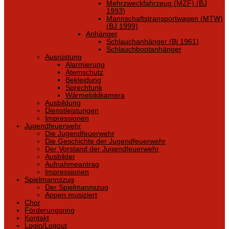
Mehrzweckfahrzeug (MZF) (BJ
1993)
Mannschaftstransportwagen (MTW)
(BJ 1999)
Anhänger
Schlauchanhänger (Bj 1961)
Schlauchbootanhänger
Ausrüstung
Alarmierung
Atemschutz
Bekleidung
Sprechfunk
Wärmebildkamera
Ausbildung
Dienstleistungen
Impressionen
Jugendfeuerwehr
Die Jugendfeuerwehr
Die Geschichte der Jugendfeuerwehr
Der Vorstand der Jugendfeuerwehr
Ausbilder
Aufnahmeantrag
Impressionen
Spielmannszug
Der Spielmannszug
Appen musiziert
Chor
Förderungsring
Kontakt
Login/Logout