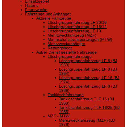
Einsatzgebiet
Historie
Feuerwache
Fahrzeuge und Anhänger
Aktuelle Fahrzeuge
Löschgruppenfahrzeug LF 20/16
Löschgruppenfahrzeug LF 16/12
Löschgruppenfahrzeug LF 10
Mehrzweckfahrzeug (MZF)
Mannschaftstransportwagen (MTW)
Mehrzweckanhänger
Rettungsboot
Außer Dienst gestellte Fahrzeuge
Löschgruppenfahrzeuge
Löschgruppenfahrzeug LF 8 (BJ
1953)
Löschgruppenfahrzeug LF 8 (BJ
1964)
Löschgruppenfahrzeug LF 16 (BJ
1974)
Löschgruppenfahrzeug LF 8 (BJ
1989)
Tanklöschfahrzeuge
Tanklöschfahrzeug TLF 16 (BJ
1969)
Tanklöschfahrzeug TLF 16/25 (BJ
1985)
MZF - MTW
Mehrzweckfahrzeug (MZF) (BJ
1978)