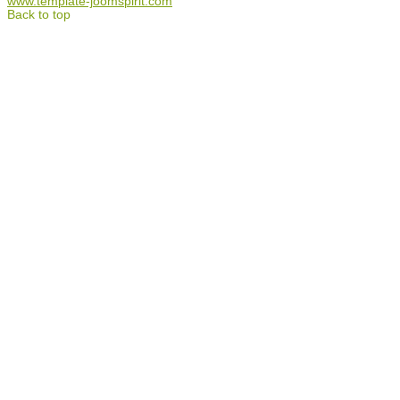
www.template-joomspirit.com
Back to top