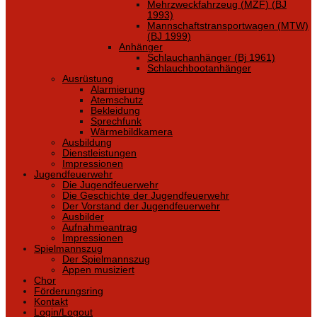
Mehrzweckfahrzeug (MZF) (BJ
1993)
Mannschaftstransportwagen (MTW)
(BJ 1999)
Anhänger
Schlauchanhänger (Bj 1961)
Schlauchbootanhänger
Ausrüstung
Alarmierung
Atemschutz
Bekleidung
Sprechfunk
Wärmebildkamera
Ausbildung
Dienstleistungen
Impressionen
Jugendfeuerwehr
Die Jugendfeuerwehr
Die Geschichte der Jugendfeuerwehr
Der Vorstand der Jugendfeuerwehr
Ausbilder
Aufnahmeantrag
Impressionen
Spielmannszug
Der Spielmannszug
Appen musiziert
Chor
Förderungsring
Kontakt
Login/Logout