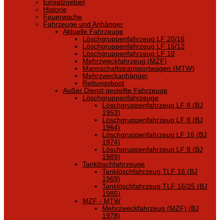
Einsatzgebiet
Historie
Feuerwache
Fahrzeuge und Anhänger
Aktuelle Fahrzeuge
Löschgruppenfahrzeug LF 20/16
Löschgruppenfahrzeug LF 16/12
Löschgruppenfahrzeug LF 10
Mehrzweckfahrzeug (MZF)
Mannschaftstransportwagen (MTW)
Mehrzweckanhänger
Rettungsboot
Außer Dienst gestellte Fahrzeuge
Löschgruppenfahrzeuge
Löschgruppenfahrzeug LF 8 (BJ
1953)
Löschgruppenfahrzeug LF 8 (BJ
1964)
Löschgruppenfahrzeug LF 16 (BJ
1974)
Löschgruppenfahrzeug LF 8 (BJ
1989)
Tanklöschfahrzeuge
Tanklöschfahrzeug TLF 16 (BJ
1969)
Tanklöschfahrzeug TLF 16/25 (BJ
1985)
MZF - MTW
Mehrzweckfahrzeug (MZF) (BJ
1978)