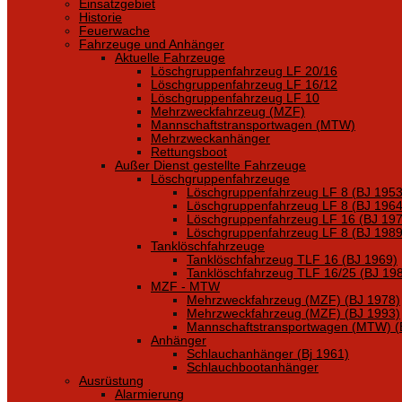
Einsatzgebiet
Historie
Feuerwache
Fahrzeuge und Anhänger
Aktuelle Fahrzeuge
Löschgruppenfahrzeug LF 20/16
Löschgruppenfahrzeug LF 16/12
Löschgruppenfahrzeug LF 10
Mehrzweckfahrzeug (MZF)
Mannschaftstransportwagen (MTW)
Mehrzweckanhänger
Rettungsboot
Außer Dienst gestellte Fahrzeuge
Löschgruppenfahrzeuge
Löschgruppenfahrzeug LF 8 (BJ 1953
Löschgruppenfahrzeug LF 8 (BJ 1964
Löschgruppenfahrzeug LF 16 (BJ 197
Löschgruppenfahrzeug LF 8 (BJ 1989
Tanklöschfahrzeuge
Tanklöschfahrzeug TLF 16 (BJ 1969)
Tanklöschfahrzeug TLF 16/25 (BJ 19
MZF - MTW
Mehrzweckfahrzeug (MZF) (BJ 1978)
Mehrzweckfahrzeug (MZF) (BJ 1993)
Mannschaftstransportwagen (MTW) (
Anhänger
Schlauchanhänger (Bj 1961)
Schlauchbootanhänger
Ausrüstung
Alarmierung