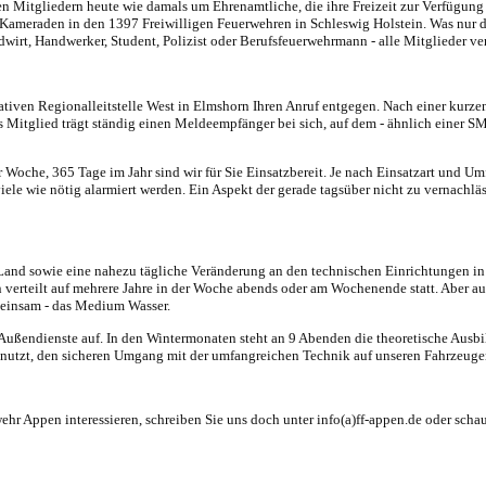
 den Mitgliedern heute wie damals um Ehrenamtliche, die ihre Freizeit zur Verfügu
ameraden in den 1397 Freiwilligen Feuerwehren in Schleswig Holstein. Was nur di
t, Handwerker, Student, Polizist oder Berufsfeuerwehrmann - alle Mitglieder ver
tiven Regionalleitstelle West in Elmshorn Ihren Anruf entgegen. Nach einer kurz
des Mitglied trägt ständig einen Meldeempfänger bei sich, auf dem - ähnlich einer 
r Woche, 365 Tage im Jahr sind wir für Sie Einsatzbereit. Je nach Einsatzart und
e wie nötig alarmiert werden. Ein Aspekt der gerade tagsüber nicht zu vernachlässi
and sowie eine nahezu tägliche Veränderung an den technischen Einrichtungen in 
teilt auf mehrere Jahre in der Woche abends oder am Wochenende statt. Aber auch 
meinsam - das Medium Wasser.
d Außendienste auf. In den Wintermonaten steht an 9 Abenden die theoretische Ausbi
utzt, den sicheren Umgang mit der umfangreichen Technik auf unseren Fahrzeugen
wehr Appen interessieren, schreiben Sie uns doch unter info(a)ff-appen.de oder scha