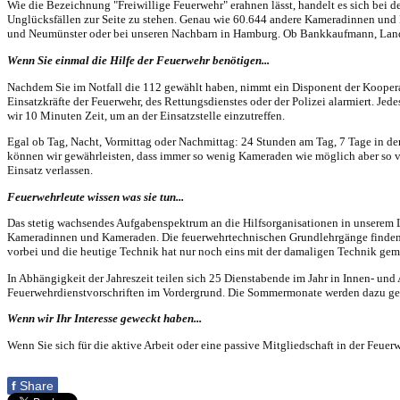
Wie die Bezeichnung "Freiwillige Feuerwehr" erahnen lässt, handelt es sich bei
Unglücksfällen zur Seite zu stehen. Genau wie 60.644 andere Kameradinnen und K
und Neumünster oder bei unseren Nachbarn in Hamburg. Ob Bankkaufmann, Landwir
Wenn Sie einmal die Hilfe der Feuerwehr benötigen...
Nachdem Sie im Notfall die 112 gewählt haben, nimmt ein Disponent der Koopera
Einsatzkräfte der Feuerwehr, des Rettungsdienstes oder der Polizei alarmiert. Je
wir 10 Minuten Zeit, um an der Einsatzstelle einzutreffen.
Egal ob Tag, Nacht, Vormittag oder Nachmittag: 24 Stunden am Tag, 7 Tage in de
können wir gewährleisten, dass immer so wenig Kameraden wie möglich aber so viel
Einsatz verlassen.
Feuerwehrleute wissen was sie tun...
Das stetig wachsendes Aufgabenspektrum an die Hilfsorganisationen in unserem L
Kameradinnen und Kameraden. Die feuerwehrtechnischen Grundlehrgänge finden ver
vorbei und die heutige Technik hat nur noch eins mit der damaligen Technik ge
In Abhängigkeit der Jahreszeit teilen sich 25 Dienstabende im Jahr in Innen- un
Feuerwehrdienstvorschriften im Vordergrund. Die Sommermonate werden dazu gen
Wenn wir Ihr Interesse geweckt haben...
Wenn Sie sich für die aktive Arbeit oder eine passive Mitgliedschaft in der Feuer
f
Share