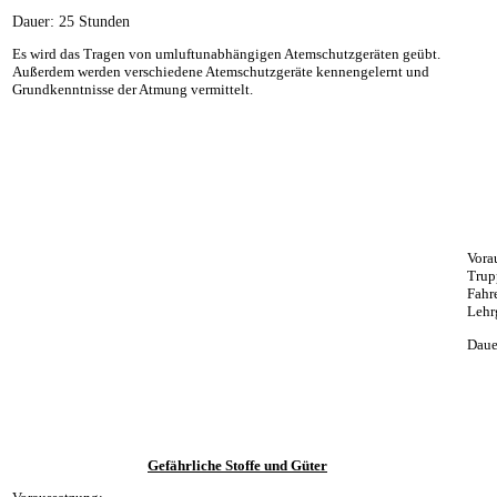
Dauer: 25 Stunden
Es wird das Tragen von umluftunabhängigen Atemschutzgeräten geübt.
Außerdem werden verschiedene Atemschutzgeräte kennengelernt und
Grundkenntnisse der Atmung vermittelt.
Vora
Trup
Fahr
Lehr
Daue
Gefährliche Stoffe und Güter