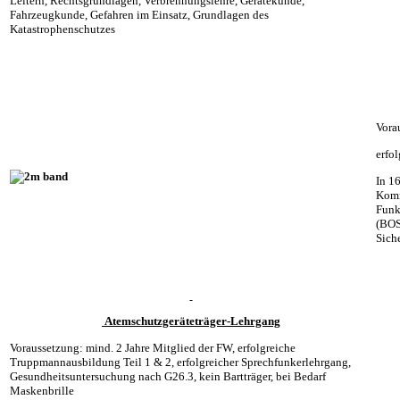
Leitern, Rechtsgrundlagen, Verbrennungslehre, Gerätekunde,
Fahrzeugkunde, Gefahren im Einsatz, Grundlagen des
Katastrophenschutzes
Vora
erfo
In 1
Komm
Funk
(BOS
Sich
Atemschutzgeräteträger-Lehrgang
Voraussetzung: mind. 2 Jahre Mitglied der FW, erfolgreiche
Truppmannausbildung Teil 1 & 2, erfolgreicher Sprechfunkerlehrgang,
Gesundheitsuntersuchung nach G26.3, kein Bartträger, bei Bedarf
Maskenbrille