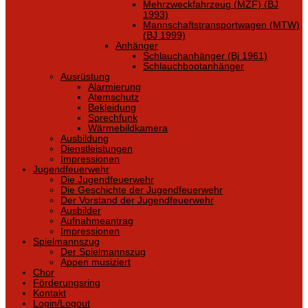
Mehrzweckfahrzeug (MZF) (BJ
1993)
Mannschaftstransportwagen (MTW)
(BJ 1999)
Anhänger
Schlauchanhänger (Bj 1961)
Schlauchbootanhänger
Ausrüstung
Alarmierung
Atemschutz
Bekleidung
Sprechfunk
Wärmebildkamera
Ausbildung
Dienstleistungen
Impressionen
Jugendfeuerwehr
Die Jugendfeuerwehr
Die Geschichte der Jugendfeuerwehr
Der Vorstand der Jugendfeuerwehr
Ausbilder
Aufnahmeantrag
Impressionen
Spielmannszug
Der Spielmannszug
Appen musiziert
Chor
Förderungsring
Kontakt
Login/Logout