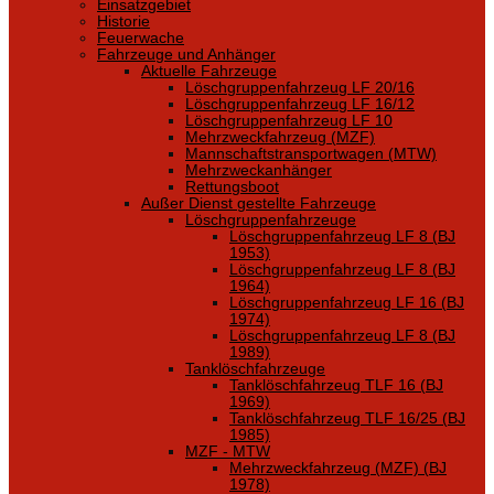
Einsatzgebiet
Historie
Feuerwache
Fahrzeuge und Anhänger
Aktuelle Fahrzeuge
Löschgruppenfahrzeug LF 20/16
Löschgruppenfahrzeug LF 16/12
Löschgruppenfahrzeug LF 10
Mehrzweckfahrzeug (MZF)
Mannschaftstransportwagen (MTW)
Mehrzweckanhänger
Rettungsboot
Außer Dienst gestellte Fahrzeuge
Löschgruppenfahrzeuge
Löschgruppenfahrzeug LF 8 (BJ
1953)
Löschgruppenfahrzeug LF 8 (BJ
1964)
Löschgruppenfahrzeug LF 16 (BJ
1974)
Löschgruppenfahrzeug LF 8 (BJ
1989)
Tanklöschfahrzeuge
Tanklöschfahrzeug TLF 16 (BJ
1969)
Tanklöschfahrzeug TLF 16/25 (BJ
1985)
MZF - MTW
Mehrzweckfahrzeug (MZF) (BJ
1978)