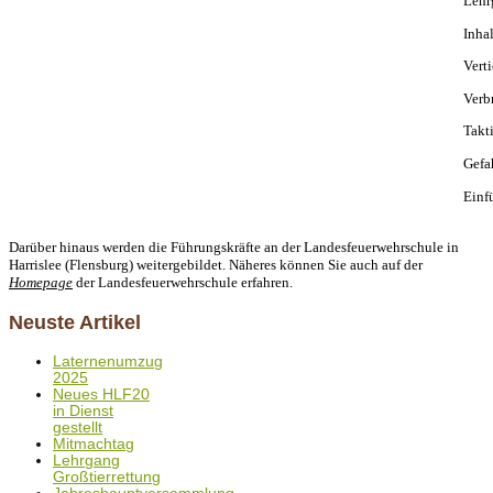
Lehr
Inhal
Vert
Verb
Takti
Gefa
Einf
Darüber hinaus werden die Führungskräfte an der Landesfeuerwehrschule in
Harrislee (Flensburg) weitergebildet. Näheres können Sie auch auf der
Homepage
der Landesfeuerwehrschule erfahren.
Neuste Artikel
Laternenumzug
2025
Neues HLF20
in Dienst
gestellt
Mitmachtag
Lehrgang
Großtierrettung