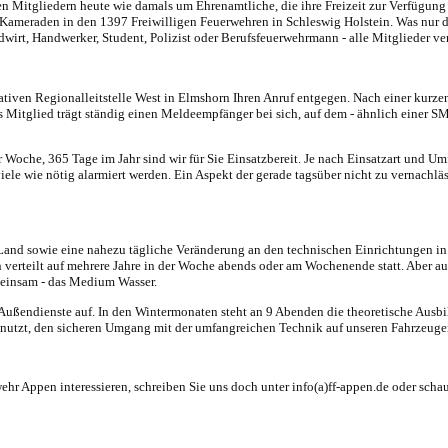
 den Mitgliedern heute wie damals um Ehrenamtliche, die ihre Freizeit zur Verfügu
ameraden in den 1397 Freiwilligen Feuerwehren in Schleswig Holstein. Was nur di
t, Handwerker, Student, Polizist oder Berufsfeuerwehrmann - alle Mitglieder ver
tiven Regionalleitstelle West in Elmshorn Ihren Anruf entgegen. Nach einer kurz
des Mitglied trägt ständig einen Meldeempfänger bei sich, auf dem - ähnlich einer 
r Woche, 365 Tage im Jahr sind wir für Sie Einsatzbereit. Je nach Einsatzart und
e wie nötig alarmiert werden. Ein Aspekt der gerade tagsüber nicht zu vernachlässi
and sowie eine nahezu tägliche Veränderung an den technischen Einrichtungen in 
teilt auf mehrere Jahre in der Woche abends oder am Wochenende statt. Aber auch 
meinsam - das Medium Wasser.
d Außendienste auf. In den Wintermonaten steht an 9 Abenden die theoretische Ausbi
utzt, den sicheren Umgang mit der umfangreichen Technik auf unseren Fahrzeugen
wehr Appen interessieren, schreiben Sie uns doch unter info(a)ff-appen.de oder scha