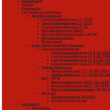
Einsatzgebiet
Historie
Feuerwache
Fahrzeuge und Anhänger
Aktuelle Fahrzeuge
Löschgruppenfahrzeug LF 20/16
Löschgruppenfahrzeug LF 16/12
Löschgruppenfahrzeug LF 10
Mehrzweckfahrzeug (MZF)
Mannschaftstransportwagen (MTW)
Mehrzweckanhänger
Rettungsboot
Außer Dienst gestellte Fahrzeuge
Löschgruppenfahrzeuge
Löschgruppenfahrzeug LF 8 (BJ 1953
Löschgruppenfahrzeug LF 8 (BJ 1964
Löschgruppenfahrzeug LF 16 (BJ 197
Löschgruppenfahrzeug LF 8 (BJ 1989
Tanklöschfahrzeuge
Tanklöschfahrzeug TLF 16 (BJ 1969)
Tanklöschfahrzeug TLF 16/25 (BJ 19
MZF - MTW
Mehrzweckfahrzeug (MZF) (BJ 1978)
Mehrzweckfahrzeug (MZF) (BJ 1993)
Mannschaftstransportwagen (MTW) (
Anhänger
Schlauchanhänger (Bj 1961)
Schlauchbootanhänger
Ausrüstung
Alarmierung