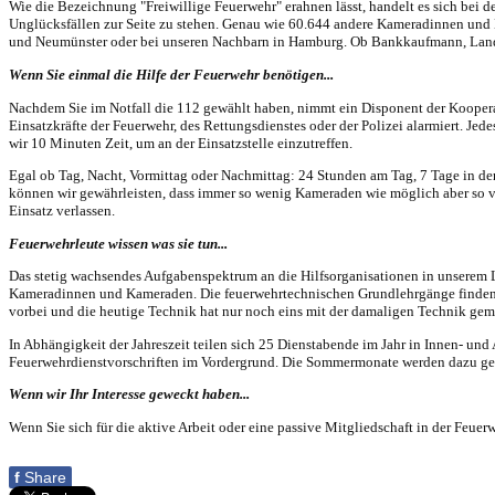
Wie die Bezeichnung "Freiwillige Feuerwehr" erahnen lässt, handelt es sich bei
Unglücksfällen zur Seite zu stehen. Genau wie 60.644 andere Kameradinnen und K
und Neumünster oder bei unseren Nachbarn in Hamburg. Ob Bankkaufmann, Landwir
Wenn Sie einmal die Hilfe der Feuerwehr benötigen...
Nachdem Sie im Notfall die 112 gewählt haben, nimmt ein Disponent der Koopera
Einsatzkräfte der Feuerwehr, des Rettungsdienstes oder der Polizei alarmiert. Je
wir 10 Minuten Zeit, um an der Einsatzstelle einzutreffen.
Egal ob Tag, Nacht, Vormittag oder Nachmittag: 24 Stunden am Tag, 7 Tage in de
können wir gewährleisten, dass immer so wenig Kameraden wie möglich aber so viel
Einsatz verlassen.
Feuerwehrleute wissen was sie tun...
Das stetig wachsendes Aufgabenspektrum an die Hilfsorganisationen in unserem L
Kameradinnen und Kameraden. Die feuerwehrtechnischen Grundlehrgänge finden ver
vorbei und die heutige Technik hat nur noch eins mit der damaligen Technik ge
In Abhängigkeit der Jahreszeit teilen sich 25 Dienstabende im Jahr in Innen- un
Feuerwehrdienstvorschriften im Vordergrund. Die Sommermonate werden dazu gen
Wenn wir Ihr Interesse geweckt haben...
Wenn Sie sich für die aktive Arbeit oder eine passive Mitgliedschaft in der Feuer
f
Share