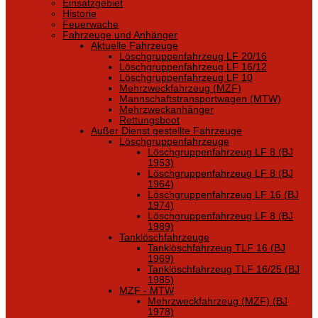
Einsatzgebiet
Historie
Feuerwache
Fahrzeuge und Anhänger
Aktuelle Fahrzeuge
Löschgruppenfahrzeug LF 20/16
Löschgruppenfahrzeug LF 16/12
Löschgruppenfahrzeug LF 10
Mehrzweckfahrzeug (MZF)
Mannschaftstransportwagen (MTW)
Mehrzweckanhänger
Rettungsboot
Außer Dienst gestellte Fahrzeuge
Löschgruppenfahrzeuge
Löschgruppenfahrzeug LF 8 (BJ
1953)
Löschgruppenfahrzeug LF 8 (BJ
1964)
Löschgruppenfahrzeug LF 16 (BJ
1974)
Löschgruppenfahrzeug LF 8 (BJ
1989)
Tanklöschfahrzeuge
Tanklöschfahrzeug TLF 16 (BJ
1969)
Tanklöschfahrzeug TLF 16/25 (BJ
1985)
MZF - MTW
Mehrzweckfahrzeug (MZF) (BJ
1978)