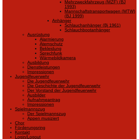
Mehrzweckfahrzeug (MZF) (BJ
1993)
Mannschaftstransportwagen (MTW)
(BJ 1999)
Anhänger
Schlauchanhänger (Bj 1961)
Schlauchbootanhänger
Ausrüstung
Alarmierung
Atemschutz
Bekleidung
Sprechfunk
Wärmebildkamera
Ausbildung
Dienstleistungen
Impressionen
Jugendfeuerwehr
Die Jugendfeuerwehr
Die Geschichte der Jugendfeuerwehr
Der Vorstand der Jugendfeuerwehr
Ausbilder
Aufnahmeantrag
Impressionen
Spielmannszug
Der Spielmannszug
Appen musiziert
Chor
Förderungsring
Kontakt
Login/Logout