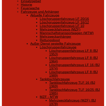
Einsatzgebiet
Historie
Feuerwache
Fahrzeuge und Anhänger
Aktuelle Fahrzeuge
Löschgruppenfahrzeug LF 20/16
Löschgruppenfahrzeug LF 16/12
Löschgruppenfahrzeug LF 10
Mehrzweckfahrzeug (MZF)
Mannschaftstransportwagen (MTW)
Mehrzweckanhänger
Rettungsboot
Außer Dienst gestellte Fahrzeuge
Löschgruppenfahrzeuge
Löschgruppenfahrzeug LF 8 (BJ
1953)
Löschgruppenfahrzeug LF 8 (BJ
1964)
Löschgruppenfahrzeug LF 16 (BJ
1974)
Löschgruppenfahrzeug LF 8 (BJ
1989)
Tanklöschfahrzeuge
Tanklöschfahrzeug TLF 16 (BJ
1969)
Tanklöschfahrzeug TLF 16/25 (BJ
1985)
MZF - MTW
Mehrzweckfahrzeug (MZF) (BJ
1978)