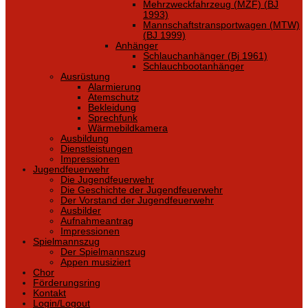
Mehrzweckfahrzeug (MZF) (BJ
1993)
Mannschaftstransportwagen (MTW)
(BJ 1999)
Anhänger
Schlauchanhänger (Bj 1961)
Schlauchbootanhänger
Ausrüstung
Alarmierung
Atemschutz
Bekleidung
Sprechfunk
Wärmebildkamera
Ausbildung
Dienstleistungen
Impressionen
Jugendfeuerwehr
Die Jugendfeuerwehr
Die Geschichte der Jugendfeuerwehr
Der Vorstand der Jugendfeuerwehr
Ausbilder
Aufnahmeantrag
Impressionen
Spielmannszug
Der Spielmannszug
Appen musiziert
Chor
Förderungsring
Kontakt
Login/Logout