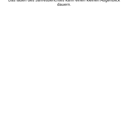
Das laden des Jahresberichtes kann einen kleinen Augenblick
dauern.