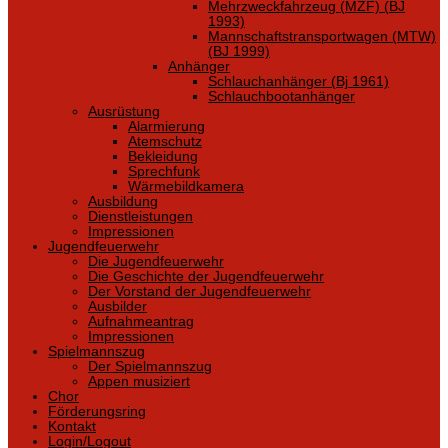
Mehrzweckfahrzeug (MZF) (BJ
1993)
Mannschaftstransportwagen (MTW)
(BJ 1999)
Anhänger
Schlauchanhänger (Bj 1961)
Schlauchbootanhänger
Ausrüstung
Alarmierung
Atemschutz
Bekleidung
Sprechfunk
Wärmebildkamera
Ausbildung
Dienstleistungen
Impressionen
Jugendfeuerwehr
Die Jugendfeuerwehr
Die Geschichte der Jugendfeuerwehr
Der Vorstand der Jugendfeuerwehr
Ausbilder
Aufnahmeantrag
Impressionen
Spielmannszug
Der Spielmannszug
Appen musiziert
Chor
Förderungsring
Kontakt
Login/Logout