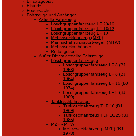
Einsatzgebiet
Historie
Feuerwache
Fahrzeuge und Anhänger
Aktuelle Fahrzeuge
Löschgruppenfahrzeug LF 20/16
Löschgruppenfahrzeug LF 16/12
Löschgruppenfahrzeug LF 10
Mehrzweckfahrzeug (MZF)
Mannschaftstransportwagen (MTW)
Mehrzweckanhänger
Rettungsboot
Außer Dienst gestellte Fahrzeuge
Löschgruppenfahrzeuge
Löschgruppenfahrzeug LF 8 (BJ
1953)
Löschgruppenfahrzeug LF 8 (BJ
1964)
Löschgruppenfahrzeug LF 16 (BJ
1974)
Löschgruppenfahrzeug LF 8 (BJ
1989)
Tanklöschfahrzeuge
Tanklöschfahrzeug TLF 16 (BJ
1969)
Tanklöschfahrzeug TLF 16/25 (BJ
1985)
MZF - MTW
Mehrzweckfahrzeug (MZF) (BJ
1978)