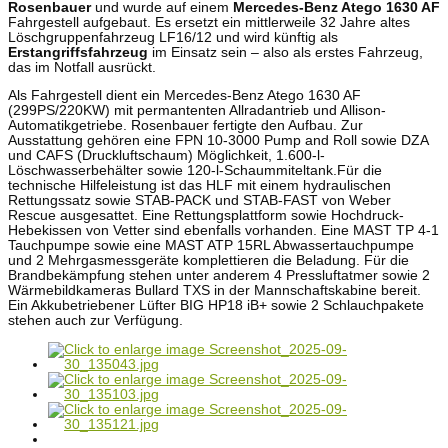
Rosenbauer
und wurde auf einem
Mercedes-Benz Atego 1630 AF
Fahrgestell aufgebaut. Es ersetzt ein mittlerweile 32 Jahre altes
Löschgruppenfahrzeug LF16/12 und wird künftig als
Erstangriffsfahrzeug
im Einsatz sein – also als erstes Fahrzeug,
das im Notfall ausrückt.
Als Fahrgestell dient ein Mercedes-Benz Atego 1630 AF
(299PS/220KW) mit permantenten Allradantrieb und Allison-
Automatikgetriebe. Rosenbauer fertigte den Aufbau. Zur
Ausstattung gehören eine FPN 10-3000 Pump and Roll sowie DZA
und CAFS (Druckluftschaum) Möglichkeit, 1.600-l-
Löschwasserbehälter sowie 120-l-Schaummiteltank.Für die
technische Hilfeleistung ist das HLF mit einem hydraulischen
Rettungssatz sowie STAB-PACK und STAB-FAST von Weber
Rescue ausgesattet. Eine Rettungsplattform sowie Hochdruck-
Hebekissen von Vetter sind ebenfalls vorhanden. Eine MAST TP 4-1
Tauchpumpe sowie eine MAST ATP 15RL Abwassertauchpumpe
und 2 Mehrgasmessgeräte komplettieren die Beladung. Für die
Brandbekämpfung stehen unter anderem 4 Pressluftatmer sowie 2
Wärmebildkameras Bullard TXS in der Mannschaftskabine bereit.
Ein Akkubetriebener Lüfter BIG HP18 iB+ sowie 2 Schlauchpakete
stehen auch zur Verfügung.