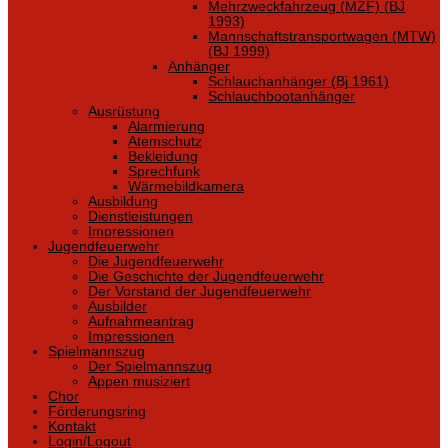
Mehrzweckfahrzeug (MZF) (BJ
1993)
Mannschaftstransportwagen (MTW)
(BJ 1999)
Anhänger
Schlauchanhänger (Bj 1961)
Schlauchbootanhänger
Ausrüstung
Alarmierung
Atemschutz
Bekleidung
Sprechfunk
Wärmebildkamera
Ausbildung
Dienstleistungen
Impressionen
Jugendfeuerwehr
Die Jugendfeuerwehr
Die Geschichte der Jugendfeuerwehr
Der Vorstand der Jugendfeuerwehr
Ausbilder
Aufnahmeantrag
Impressionen
Spielmannszug
Der Spielmannszug
Appen musiziert
Chor
Förderungsring
Kontakt
Login/Logout