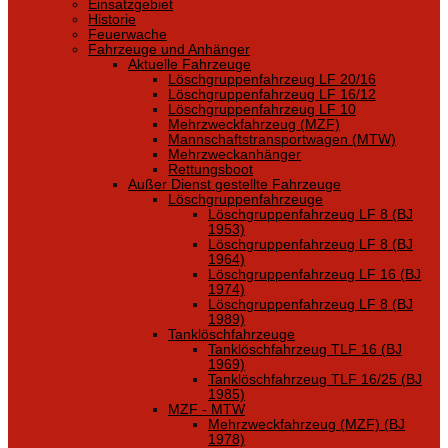
Einsatzgebiet
Historie
Feuerwache
Fahrzeuge und Anhänger
Aktuelle Fahrzeuge
Löschgruppenfahrzeug LF 20/16
Löschgruppenfahrzeug LF 16/12
Löschgruppenfahrzeug LF 10
Mehrzweckfahrzeug (MZF)
Mannschaftstransportwagen (MTW)
Mehrzweckanhänger
Rettungsboot
Außer Dienst gestellte Fahrzeuge
Löschgruppenfahrzeuge
Löschgruppenfahrzeug LF 8 (BJ
1953)
Löschgruppenfahrzeug LF 8 (BJ
1964)
Löschgruppenfahrzeug LF 16 (BJ
1974)
Löschgruppenfahrzeug LF 8 (BJ
1989)
Tanklöschfahrzeuge
Tanklöschfahrzeug TLF 16 (BJ
1969)
Tanklöschfahrzeug TLF 16/25 (BJ
1985)
MZF - MTW
Mehrzweckfahrzeug (MZF) (BJ
1978)