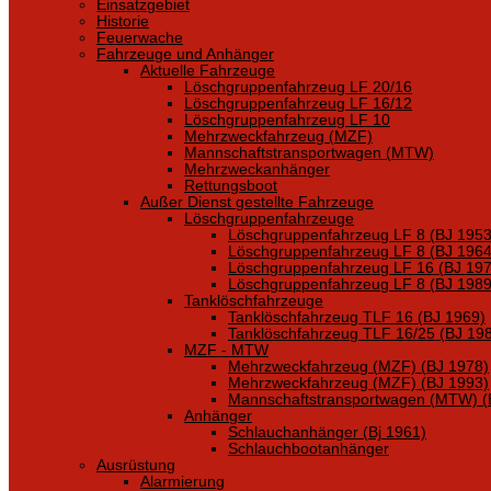
Einsatzgebiet
Historie
Feuerwache
Fahrzeuge und Anhänger
Aktuelle Fahrzeuge
Löschgruppenfahrzeug LF 20/16
Löschgruppenfahrzeug LF 16/12
Löschgruppenfahrzeug LF 10
Mehrzweckfahrzeug (MZF)
Mannschaftstransportwagen (MTW)
Mehrzweckanhänger
Rettungsboot
Außer Dienst gestellte Fahrzeuge
Löschgruppenfahrzeuge
Löschgruppenfahrzeug LF 8 (BJ 1953
Löschgruppenfahrzeug LF 8 (BJ 1964
Löschgruppenfahrzeug LF 16 (BJ 197
Löschgruppenfahrzeug LF 8 (BJ 1989
Tanklöschfahrzeuge
Tanklöschfahrzeug TLF 16 (BJ 1969)
Tanklöschfahrzeug TLF 16/25 (BJ 19
MZF - MTW
Mehrzweckfahrzeug (MZF) (BJ 1978)
Mehrzweckfahrzeug (MZF) (BJ 1993)
Mannschaftstransportwagen (MTW) (
Anhänger
Schlauchanhänger (Bj 1961)
Schlauchbootanhänger
Ausrüstung
Alarmierung