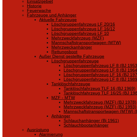
Einsatzgebiet
Historie
Feuerwache
Fahrzeuge und Anhänger
Aktuelle Fahrzeuge
Löschgruppenfahrzeug LF 20/16
Löschgruppenfahrzeug LF 16/12
Löschgruppenfahrzeug LF 10
Mehrzweckfahrzeug (MZF)
Mannschaftstransportwagen (MTW)
Mehrzweckanhänger
Rettungsboot
Außer Dienst gestellte Fahrzeuge
Löschgruppenfahrzeuge
Löschgruppenfahrzeug LF 8 (BJ 1953
Löschgruppenfahrzeug LF 8 (BJ 1964
Löschgruppenfahrzeug LF 16 (BJ 197
Löschgruppenfahrzeug LF 8 (BJ 1989
Tanklöschfahrzeuge
Tanklöschfahrzeug TLF 16 (BJ 1969)
Tanklöschfahrzeug TLF 16/25 (BJ 19
MZF - MTW
Mehrzweckfahrzeug (MZF) (BJ 1978)
Mehrzweckfahrzeug (MZF) (BJ 1993)
Mannschaftstransportwagen (MTW) (
Anhänger
Schlauchanhänger (Bj 1961)
Schlauchbootanhänger
Ausrüstung
Alarmierung