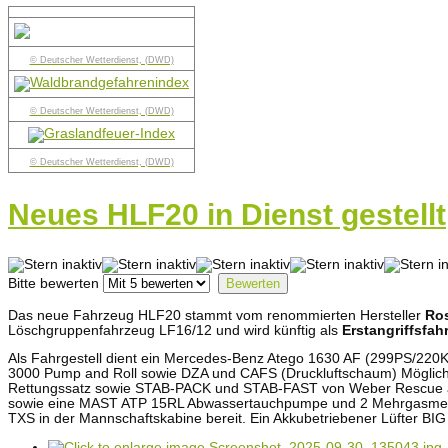
© Deutscher Wetterdienst, (DWD)
© Deutscher Wetterdienst, (DWD)
© Deutscher Wetterdienst, (DWD)
Neues HLF20 in Dienst gestellt
Bitte bewerten
Das neue Fahrzeug HLF20 stammt vom renommierten Hersteller
Ro
Löschgruppenfahrzeug LF16/12 und wird künftig als
Erstangriffsfah
Als Fahrgestell dient ein Mercedes-Benz Atego 1630 AF (299PS/220KW
3000 Pump and Roll sowie DZA und CAFS (Druckluftschaum) Möglichkei
Rettungssatz sowie STAB-PACK und STAB-FAST von Weber Rescue aus
sowie eine MAST ATP 15RL Abwassertauchpumpe und 2 Mehrgasmessge
TXS in der Mannschaftskabine bereit. Ein Akkubetriebener Lüfter B