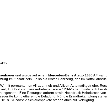
senbauer
und wurde auf einem
Mercedes-Benz Atego 1630 AF
Fahrge
rzeug
im Einsatz sein – also als erstes Fahrzeug, das im Notfall ausrüc
) mit permantenten Allradantrieb und Allison-Automatikgetriebe. Ros
t, 1.600-l-Löschwasserbehälter sowie 120-l-Schaummiteltank.Für die 
gesattet. Eine Rettungsplattform sowie Hochdruck-Hebekissen von 
räte komplettieren die Beladung. Für die Brandbekämpfung stehen 
IG HP18 iB+ sowie 2 Schlauchpakete stehen auch zur Verfügung.