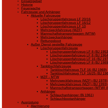
Einsatzgebiet
Historie
Feuerwache
Fahrzeuge und Anhänger
Aktuelle Fahrzeuge
Löschgruppenfahrzeug LF 20/16
Löschgruppenfahrzeug LF 16/12
Löschgruppenfahrzeug LF 10
Mehrzweckfahrzeug (MZF)
Mannschaftstransportwagen (MTW)
Mehrzweckanhänger
Rettungsboot
Außer Dienst gestellte Fahrzeuge
Löschgruppenfahrzeuge
Löschgruppenfahrzeug LF 8 (BJ 1953
Löschgruppenfahrzeug LF 8 (BJ 1964
Löschgruppenfahrzeug LF 16 (BJ 197
Löschgruppenfahrzeug LF 8 (BJ 1989
Tanklöschfahrzeuge
Tanklöschfahrzeug TLF 16 (BJ 1969)
Tanklöschfahrzeug TLF 16/25 (BJ 19
MZF - MTW
Mehrzweckfahrzeug (MZF) (BJ 1978)
Mehrzweckfahrzeug (MZF) (BJ 1993)
Mannschaftstransportwagen (MTW) (
Anhänger
Schlauchanhänger (Bj 1961)
Schlauchbootanhänger
Ausrüstung
Alarmierung