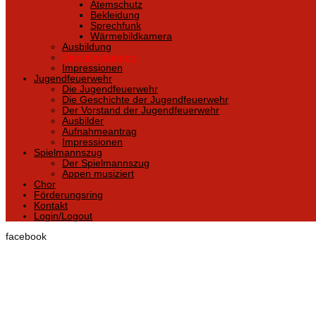
Atemschutz
Bekleidung
Sprechfunk
Wärmebildkamera
Ausbildung
Dienstleistungen
Impressionen
Jugendfeuerwehr
Die Jugendfeuerwehr
Die Geschichte der Jugendfeuerwehr
Der Vorstand der Jugendfeuerwehr
Ausbilder
Aufnahmeantrag
Impressionen
Spielmannszug
Der Spielmannszug
Appen musiziert
Chor
Förderungsring
Kontakt
Login/Logout
facebook