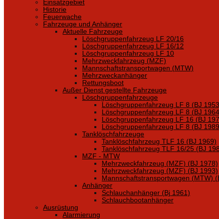
Einsatzgebiet
Historie
Feuerwache
Fahrzeuge und Anhänger
Aktuelle Fahrzeuge
Löschgruppenfahrzeug LF 20/16
Löschgruppenfahrzeug LF 16/12
Löschgruppenfahrzeug LF 10
Mehrzweckfahrzeug (MZF)
Mannschaftstransportwagen (MTW)
Mehrzweckanhänger
Rettungsboot
Außer Dienst gestellte Fahrzeuge
Löschgruppenfahrzeuge
Löschgruppenfahrzeug LF 8 (BJ 1953
Löschgruppenfahrzeug LF 8 (BJ 1964
Löschgruppenfahrzeug LF 16 (BJ 197
Löschgruppenfahrzeug LF 8 (BJ 1989
Tanklöschfahrzeuge
Tanklöschfahrzeug TLF 16 (BJ 1969)
Tanklöschfahrzeug TLF 16/25 (BJ 19
MZF - MTW
Mehrzweckfahrzeug (MZF) (BJ 1978)
Mehrzweckfahrzeug (MZF) (BJ 1993)
Mannschaftstransportwagen (MTW) (
Anhänger
Schlauchanhänger (Bj 1961)
Schlauchbootanhänger
Ausrüstung
Alarmierung