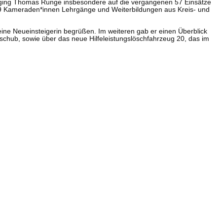
ng ging Thomas Runge insbesondere auf die vergangenen 57 Einsätze
 69 Kameraden*innen Lehrgänge und Weiterbildungen aus Kreis- und
eine Neueinsteigerin begrüßen. Im weiteren gab er einen Überblick
hub, sowie über das neue Hilfeleistungslöschfahrzeug 20, das im