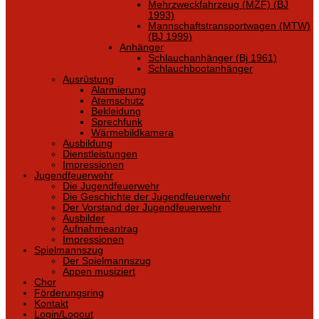
Mehrzweckfahrzeug (MZF) (BJ
1993)
Mannschaftstransportwagen (MTW)
(BJ 1999)
Anhänger
Schlauchanhänger (Bj 1961)
Schlauchbootanhänger
Ausrüstung
Alarmierung
Atemschutz
Bekleidung
Sprechfunk
Wärmebildkamera
Ausbildung
Dienstleistungen
Impressionen
Jugendfeuerwehr
Die Jugendfeuerwehr
Die Geschichte der Jugendfeuerwehr
Der Vorstand der Jugendfeuerwehr
Ausbilder
Aufnahmeantrag
Impressionen
Spielmannszug
Der Spielmannszug
Appen musiziert
Chor
Förderungsring
Kontakt
Login/Logout