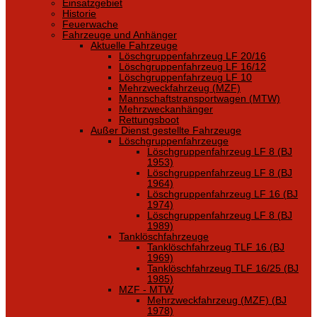
Einsatzgebiet
Historie
Feuerwache
Fahrzeuge und Anhänger
Aktuelle Fahrzeuge
Löschgruppenfahrzeug LF 20/16
Löschgruppenfahrzeug LF 16/12
Löschgruppenfahrzeug LF 10
Mehrzweckfahrzeug (MZF)
Mannschaftstransportwagen (MTW)
Mehrzweckanhänger
Rettungsboot
Außer Dienst gestellte Fahrzeuge
Löschgruppenfahrzeuge
Löschgruppenfahrzeug LF 8 (BJ
1953)
Löschgruppenfahrzeug LF 8 (BJ
1964)
Löschgruppenfahrzeug LF 16 (BJ
1974)
Löschgruppenfahrzeug LF 8 (BJ
1989)
Tanklöschfahrzeuge
Tanklöschfahrzeug TLF 16 (BJ
1969)
Tanklöschfahrzeug TLF 16/25 (BJ
1985)
MZF - MTW
Mehrzweckfahrzeug (MZF) (BJ
1978)