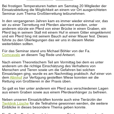
Bei frostigen Temperaturen hatten am Samstag 20 Mitglieder der
Einsatzabteilung die Möglichkeit an einem vor Ort ausgerichteten
Seminar zum Thema Großtierrettung teilzunehmen.
In den vergangenen Jahren kam es immer wieder einmal vor, das
wir zu einer Tierrettung mit Pferden alarmiert wurden, unter
anderem stürzte ein Pferd von einer Brücke in einen Graben, ein
Pferd lag in seinem Stall mit einem Huf in einem Gitter eingeklemmt
und ein Pferd hing mit seinem Bauch auf einer Mauer fest. Dieses
führte zu den Überlegungen das wir uns in diesem Metier
weiterbilden sollten.
Für das Seminar stand uns Michael Böhler von der Fa.
Comcavalo
an diesem Tag Rede und Antwort.
Nach einem Theoretischem Teil am Vormittag bei dem es unter
anderem um die richtige Einschätzung des Verhaltens von
Menschen und Tieren sowie um die Gefahren bei solchen
Einsatzlagen ging, wurde es am Nachmittag praktisch. Auf einer von
dem
Altmhof
zur Verfügung gestellten Wiese konnten wir die
Rettung von Großtieren in der Praxis üben.
So galt es hier unter anderem ein Pferd aus verschiedenen Lagen
aus einem Graben sowie aus einem Pferdeanhänger zu befreien.
Neben unseren Einsatzkräften konnte auch eine Tierärztin der
Tierklinik Lüsche
für die Teilnahme gewonnen werden, die weitere
Einblicke in dieses besondere Thema geben konnte.