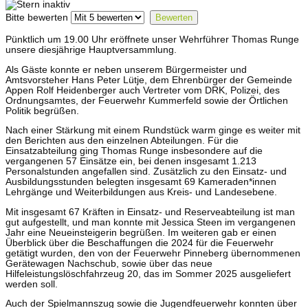
Bitte bewerten
Pünktlich um 19.00 Uhr eröffnete unser Wehrführer Thomas Runge
unsere diesjährige Hauptversammlung.
Als Gäste konnte er neben unserem Bürgermeister und
Amtsvorsteher Hans Peter Lütje, dem Ehrenbürger der Gemeinde
Appen Rolf Heidenberger auch Vertreter vom DRK, Polizei, des
Ordnungsamtes, der Feuerwehr Kummerfeld sowie der Örtlichen
Politik begrüßen.
Nach einer Stärkung mit einem Rundstück warm ginge es weiter mit
den Berichten aus den einzelnen Abteilungen. Für die
Einsatzabteilung ging Thomas Runge insbesondere auf die
vergangenen 57 Einsätze ein, bei denen insgesamt 1.213
Personalstunden angefallen sind. Zusätzlich zu den Einsatz- und
Ausbildungsstunden belegten insgesamt 69 Kameraden*innen
Lehrgänge und Weiterbildungen aus Kreis- und Landesebene.
Mit insgesamt 67 Kräften in Einsatz- und Reserveabteilung ist man
gut aufgestellt, und man konnte mit Jessica Steen im vergangenen
Jahr eine Neueinsteigerin begrüßen. Im weiteren gab er einen
Überblick über die Beschaffungen die 2024 für die Feuerwehr
getätigt wurden, den von der Feuerwehr Pinneberg übernommenen
Gerätewagen Nachschub, sowie über das neue
Hilfeleistungslöschfahrzeug 20, das im Sommer 2025 ausgeliefert
werden soll.
Auch der Spielmannszug sowie die Jugendfeuerwehr konnten über