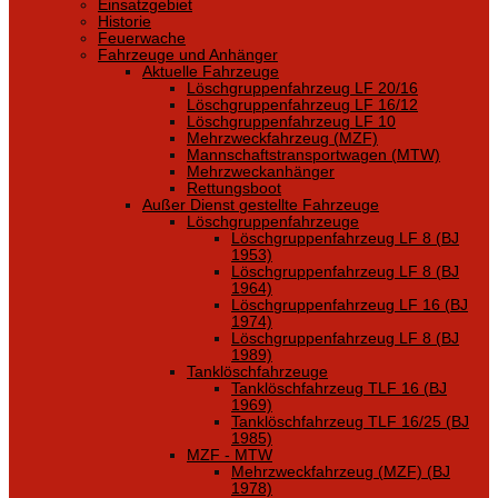
Einsatzgebiet
Historie
Feuerwache
Fahrzeuge und Anhänger
Aktuelle Fahrzeuge
Löschgruppenfahrzeug LF 20/16
Löschgruppenfahrzeug LF 16/12
Löschgruppenfahrzeug LF 10
Mehrzweckfahrzeug (MZF)
Mannschaftstransportwagen (MTW)
Mehrzweckanhänger
Rettungsboot
Außer Dienst gestellte Fahrzeuge
Löschgruppenfahrzeuge
Löschgruppenfahrzeug LF 8 (BJ
1953)
Löschgruppenfahrzeug LF 8 (BJ
1964)
Löschgruppenfahrzeug LF 16 (BJ
1974)
Löschgruppenfahrzeug LF 8 (BJ
1989)
Tanklöschfahrzeuge
Tanklöschfahrzeug TLF 16 (BJ
1969)
Tanklöschfahrzeug TLF 16/25 (BJ
1985)
MZF - MTW
Mehrzweckfahrzeug (MZF) (BJ
1978)