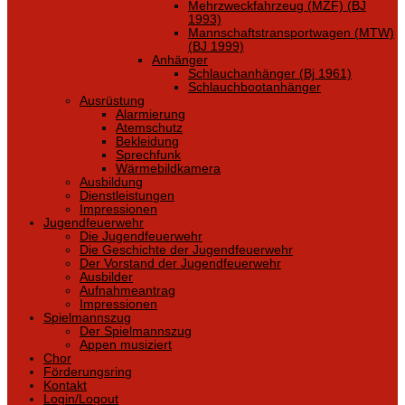
Mehrzweckfahrzeug (MZF) (BJ
1993)
Mannschaftstransportwagen (MTW)
(BJ 1999)
Anhänger
Schlauchanhänger (Bj 1961)
Schlauchbootanhänger
Ausrüstung
Alarmierung
Atemschutz
Bekleidung
Sprechfunk
Wärmebildkamera
Ausbildung
Dienstleistungen
Impressionen
Jugendfeuerwehr
Die Jugendfeuerwehr
Die Geschichte der Jugendfeuerwehr
Der Vorstand der Jugendfeuerwehr
Ausbilder
Aufnahmeantrag
Impressionen
Spielmannszug
Der Spielmannszug
Appen musiziert
Chor
Förderungsring
Kontakt
Login/Logout