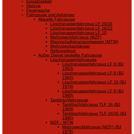
Einsatzgebiet
Historie
Feuerwache
Fahrzeuge und Anhänger
Aktuelle Fahrzeuge
Löschgruppenfahrzeug LF 20/16
Löschgruppenfahrzeug LF 16/12
Löschgruppenfahrzeug LF 10
Mehrzweckfahrzeug (MZF)
Mannschaftstransportwagen (MTW)
Mehrzweckanhänger
Rettungsboot
Außer Dienst gestellte Fahrzeuge
Löschgruppenfahrzeuge
Löschgruppenfahrzeug LF 8 (BJ
1953)
Löschgruppenfahrzeug LF 8 (BJ
1964)
Löschgruppenfahrzeug LF 16 (BJ
1974)
Löschgruppenfahrzeug LF 8 (BJ
1989)
Tanklöschfahrzeuge
Tanklöschfahrzeug TLF 16 (BJ
1969)
Tanklöschfahrzeug TLF 16/25 (BJ
1985)
MZF - MTW
Mehrzweckfahrzeug (MZF) (BJ
1978)