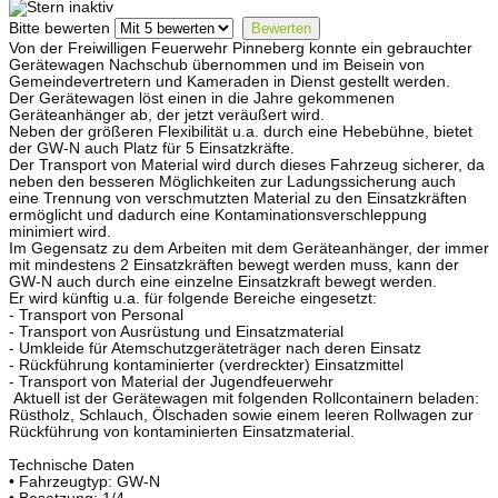
Bitte bewerten
Von der Freiwilligen Feuerwehr Pinneberg konnte ein gebrauchter
Gerätewagen Nachschub übernommen und im Beisein von
Gemeindevertretern und Kameraden in Dienst gestellt werden.
Der Gerätewagen löst einen in die Jahre gekommenen
Geräteanhänger ab, der jetzt veräußert wird.
Neben der größeren Flexibilität u.a. durch eine Hebebühne, bietet
der GW-N auch Platz für 5 Einsatzkräfte.
Der Transport von Material wird durch dieses Fahrzeug sicherer, da
neben den besseren Möglichkeiten zur Ladungssicherung auch
eine Trennung von verschmutzten Material zu den Einsatzkräften
ermöglicht und dadurch eine Kontaminationsverschleppung
minimiert wird.
Im Gegensatz zu dem Arbeiten mit dem Geräteanhänger, der immer
mit mindestens 2 Einsatzkräften bewegt werden muss, kann der
GW-N auch durch eine einzelne Einsatzkraft bewegt werden.
Er wird künftig u.a. für folgende Bereiche eingesetzt:
- Transport von Personal
- Transport von Ausrüstung und Einsatzmaterial
- Umkleide für Atemschutzgeräteträger nach deren Einsatz
- Rückführung kontaminierter (verdreckter) Einsatzmittel
- Transport von Material der Jugendfeuerwehr
Aktuell ist der Gerätewagen mit folgenden Rollcontainern beladen:
Rüstholz, Schlauch, Ölschaden sowie einem leeren Rollwagen zur
Rückführung von kontaminierten Einsatzmaterial.
Technische Daten
• Fahrzeugtyp: GW-N