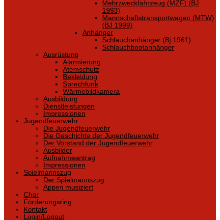
Mehrzweckfahrzeug (MZF) (BJ
1993)
Mannschaftstransportwagen (MTW)
(BJ 1999)
Anhänger
Schlauchanhänger (Bj 1961)
Schlauchbootanhänger
Ausrüstung
Alarmierung
Atemschutz
Bekleidung
Sprechfunk
Wärmebildkamera
Ausbildung
Dienstleistungen
Impressionen
Jugendfeuerwehr
Die Jugendfeuerwehr
Die Geschichte der Jugendfeuerwehr
Der Vorstand der Jugendfeuerwehr
Ausbilder
Aufnahmeantrag
Impressionen
Spielmannszug
Der Spielmannszug
Appen musiziert
Chor
Förderungsring
Kontakt
Login/Logout