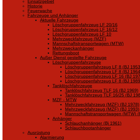
Einsatzgebiet
Historie
Feuerwache
Fahrzeuge und Anhänger
Aktuelle Fahrzeuge
Löschgruppenfahrzeug LF 20/16
Löschgruppenfahrzeug LF 16/12
Löschgruppenfahrzeug LF 10
Mehrzweckfahrzeug (MZF)
Mannschaftstransportwagen (MTW)
Mehrzweckanhänger
Rettungsboot
Außer Dienst gestellte Fahrzeuge
Löschgruppenfahrzeuge
Löschgruppenfahrzeug LF 8 (BJ 1953
Löschgruppenfahrzeug LF 8 (BJ 1964
Löschgruppenfahrzeug LF 16 (BJ 197
Löschgruppenfahrzeug LF 8 (BJ 1989
Tanklöschfahrzeuge
Tanklöschfahrzeug TLF 16 (BJ 1969)
Tanklöschfahrzeug TLF 16/25 (BJ 19
MZF - MTW
Mehrzweckfahrzeug (MZF) (BJ 1978)
Mehrzweckfahrzeug (MZF) (BJ 1993)
Mannschaftstransportwagen (MTW) (
Anhänger
Schlauchanhänger (Bj 1961)
Schlauchbootanhänger
Ausrüstung
Alarmierung