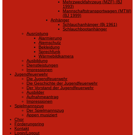
Mehrzweckfahrzeug (MZF) (BJ
1993)
Mannschaftstransportwagen (MTW)
(BJ 1999)
Anhänger
Schlauchanhänger (Bj 1961)
Schlauchbootanhänger
Ausrüstung
Alarmierung
Atemschutz
Bekleidung
Sprechfunk
Wärmebildkamera
Ausbildung
Dienstleistungen
Impressionen
Jugendfeuerwehr
Die Jugendfeuerwehr
Die Geschichte der Jugendfeuerwehr
Der Vorstand der Jugendfeuerwehr
Ausbilder
Aufnahmeantrag
Impressionen
Spielmannszug
Der Spielmannszug
Appen musiziert
Chor
Förderungsring
Kontakt
Login/Logout