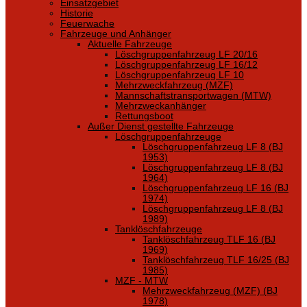
Einsatzgebiet
Historie
Feuerwache
Fahrzeuge und Anhänger
Aktuelle Fahrzeuge
Löschgruppenfahrzeug LF 20/16
Löschgruppenfahrzeug LF 16/12
Löschgruppenfahrzeug LF 10
Mehrzweckfahrzeug (MZF)
Mannschaftstransportwagen (MTW)
Mehrzweckanhänger
Rettungsboot
Außer Dienst gestellte Fahrzeuge
Löschgruppenfahrzeuge
Löschgruppenfahrzeug LF 8 (BJ
1953)
Löschgruppenfahrzeug LF 8 (BJ
1964)
Löschgruppenfahrzeug LF 16 (BJ
1974)
Löschgruppenfahrzeug LF 8 (BJ
1989)
Tanklöschfahrzeuge
Tanklöschfahrzeug TLF 16 (BJ
1969)
Tanklöschfahrzeug TLF 16/25 (BJ
1985)
MZF - MTW
Mehrzweckfahrzeug (MZF) (BJ
1978)