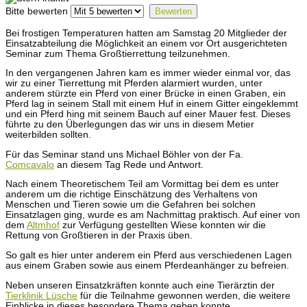
Bitte bewerten
Bei frostigen Temperaturen hatten am Samstag 20 Mitglieder der
Einsatzabteilung die Möglichkeit an einem vor Ort ausgerichteten
Seminar zum Thema Großtierrettung teilzunehmen.
In den vergangenen Jahren kam es immer wieder einmal vor, das
wir zu einer Tierrettung mit Pferden alarmiert wurden, unter
anderem stürzte ein Pferd von einer Brücke in einen Graben, ein
Pferd lag in seinem Stall mit einem Huf in einem Gitter eingeklemmt
und ein Pferd hing mit seinem Bauch auf einer Mauer fest. Dieses
führte zu den Überlegungen das wir uns in diesem Metier
weiterbilden sollten.
Für das Seminar stand uns Michael Böhler von der Fa.
Comcavalo
an diesem Tag Rede und Antwort.
Nach einem Theoretischem Teil am Vormittag bei dem es unter
anderem um die richtige Einschätzung des Verhaltens von
Menschen und Tieren sowie um die Gefahren bei solchen
Einsatzlagen ging, wurde es am Nachmittag praktisch. Auf einer von
dem
Altmhof
zur Verfügung gestellten Wiese konnten wir die
Rettung von Großtieren in der Praxis üben.
So galt es hier unter anderem ein Pferd aus verschiedenen Lagen
aus einem Graben sowie aus einem Pferdeanhänger zu befreien.
Neben unseren Einsatzkräften konnte auch eine Tierärztin der
Tierklinik Lüsche
für die Teilnahme gewonnen werden, die weitere
Einblicke in dieses besondere Thema geben konnte.