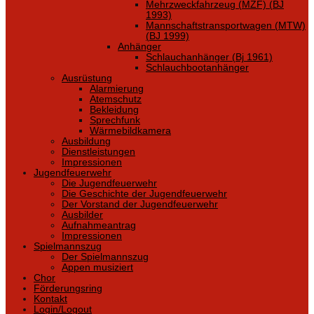
Mehrzweckfahrzeug (MZF) (BJ
1993)
Mannschaftstransportwagen (MTW)
(BJ 1999)
Anhänger
Schlauchanhänger (Bj 1961)
Schlauchbootanhänger
Ausrüstung
Alarmierung
Atemschutz
Bekleidung
Sprechfunk
Wärmebildkamera
Ausbildung
Dienstleistungen
Impressionen
Jugendfeuerwehr
Die Jugendfeuerwehr
Die Geschichte der Jugendfeuerwehr
Der Vorstand der Jugendfeuerwehr
Ausbilder
Aufnahmeantrag
Impressionen
Spielmannszug
Der Spielmannszug
Appen musiziert
Chor
Förderungsring
Kontakt
Login/Logout