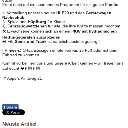
euch!
Freut euch auf ein spannendes Programm für die ganze Familie:
✨ Vorstellung unseres neuen
HLF20
und des
Gerätewagen
Nachschub
🎈 Spiele und
Hüpfburg
für Kinder
💪
Fahrzeugwettziehen
für alle, die ihre Kräfte messen möchten
🛠️ Erwachsene können sich an einem
PKW mit hydraulischen
Rettungsgeräten
ausprobieren
🍔 Für
Speis und Trank
ist natürlich bestens gesorgt!
ℹ️
Hinweis:
Ortsansässigen empfehlen wir, zu Fuß oder mit dem
Fahrrad zu kommen.
Kommt vorbei, lernt uns und unsere Arbeit kennen – wir freuen uns
auf euch! ❤️👩‍🚒👨‍🚒
📍 Appen, Almtweg 21
f
Share
Neuste Artikel