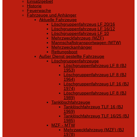
Einsatzgebiet
Historie
Feuerwache
Fahrzeuge und Anhänger
Aktuelle Fahrzeuge
Löschgruppenfahrzeug LF 20/16
Löschgruppenfahrzeug LF 16/12
Löschgruppenfahrzeug LF 10
Mehrzweckfahrzeug (MZF)
Mannschaftstransportwagen (MTW)
Mehrzweckanhänger
Rettungsboot
Außer Dienst gestellte Fahrzeuge
Löschgruppenfahrzeuge
Löschgruppenfahrzeug LF 8 (BJ
1953)
Löschgruppenfahrzeug LF 8 (BJ
1964)
Löschgruppenfahrzeug LF 16 (BJ
1974)
Löschgruppenfahrzeug LF 8 (BJ
1989)
Tanklöschfahrzeuge
Tanklöschfahrzeug TLF 16 (BJ
1969)
Tanklöschfahrzeug TLF 16/25 (BJ
1985)
MZF - MTW
Mehrzweckfahrzeug (MZF) (BJ
1978)