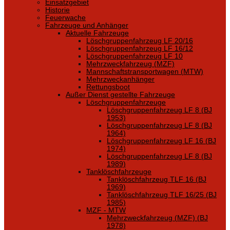
Einsatzgebiet
Historie
Feuerwache
Fahrzeuge und Anhänger
Aktuelle Fahrzeuge
Löschgruppenfahrzeug LF 20/16
Löschgruppenfahrzeug LF 16/12
Löschgruppenfahrzeug LF 10
Mehrzweckfahrzeug (MZF)
Mannschaftstransportwagen (MTW)
Mehrzweckanhänger
Rettungsboot
Außer Dienst gestellte Fahrzeuge
Löschgruppenfahrzeuge
Löschgruppenfahrzeug LF 8 (BJ
1953)
Löschgruppenfahrzeug LF 8 (BJ
1964)
Löschgruppenfahrzeug LF 16 (BJ
1974)
Löschgruppenfahrzeug LF 8 (BJ
1989)
Tanklöschfahrzeuge
Tanklöschfahrzeug TLF 16 (BJ
1969)
Tanklöschfahrzeug TLF 16/25 (BJ
1985)
MZF - MTW
Mehrzweckfahrzeug (MZF) (BJ
1978)