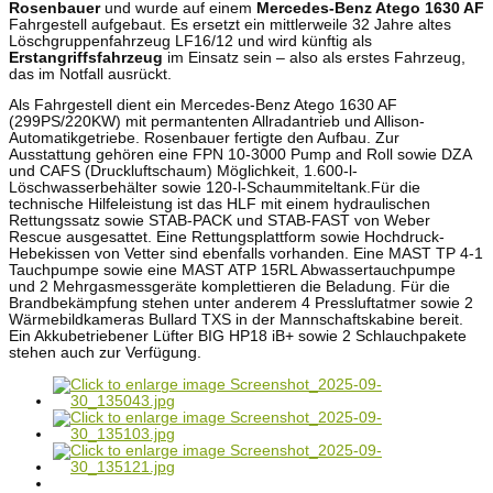
Rosenbauer
und wurde auf einem
Mercedes-Benz Atego 1630 AF
Fahrgestell aufgebaut. Es ersetzt ein mittlerweile 32 Jahre altes
Löschgruppenfahrzeug LF16/12 und wird künftig als
Erstangriffsfahrzeug
im Einsatz sein – also als erstes Fahrzeug,
das im Notfall ausrückt.
Als Fahrgestell dient ein Mercedes-Benz Atego 1630 AF
(299PS/220KW) mit permantenten Allradantrieb und Allison-
Automatikgetriebe. Rosenbauer fertigte den Aufbau. Zur
Ausstattung gehören eine FPN 10-3000 Pump and Roll sowie DZA
und CAFS (Druckluftschaum) Möglichkeit, 1.600-l-
Löschwasserbehälter sowie 120-l-Schaummiteltank.Für die
technische Hilfeleistung ist das HLF mit einem hydraulischen
Rettungssatz sowie STAB-PACK und STAB-FAST von Weber
Rescue ausgesattet. Eine Rettungsplattform sowie Hochdruck-
Hebekissen von Vetter sind ebenfalls vorhanden. Eine MAST TP 4-1
Tauchpumpe sowie eine MAST ATP 15RL Abwassertauchpumpe
und 2 Mehrgasmessgeräte komplettieren die Beladung. Für die
Brandbekämpfung stehen unter anderem 4 Pressluftatmer sowie 2
Wärmebildkameras Bullard TXS in der Mannschaftskabine bereit.
Ein Akkubetriebener Lüfter BIG HP18 iB+ sowie 2 Schlauchpakete
stehen auch zur Verfügung.