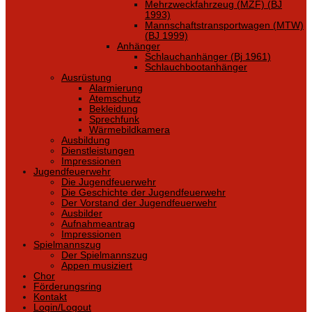
Mehrzweckfahrzeug (MZF) (BJ
1993)
Mannschaftstransportwagen (MTW)
(BJ 1999)
Anhänger
Schlauchanhänger (Bj 1961)
Schlauchbootanhänger
Ausrüstung
Alarmierung
Atemschutz
Bekleidung
Sprechfunk
Wärmebildkamera
Ausbildung
Dienstleistungen
Impressionen
Jugendfeuerwehr
Die Jugendfeuerwehr
Die Geschichte der Jugendfeuerwehr
Der Vorstand der Jugendfeuerwehr
Ausbilder
Aufnahmeantrag
Impressionen
Spielmannszug
Der Spielmannszug
Appen musiziert
Chor
Förderungsring
Kontakt
Login/Logout