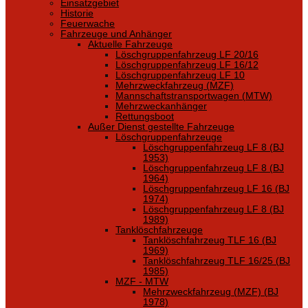
Einsatzgebiet
Historie
Feuerwache
Fahrzeuge und Anhänger
Aktuelle Fahrzeuge
Löschgruppenfahrzeug LF 20/16
Löschgruppenfahrzeug LF 16/12
Löschgruppenfahrzeug LF 10
Mehrzweckfahrzeug (MZF)
Mannschaftstransportwagen (MTW)
Mehrzweckanhänger
Rettungsboot
Außer Dienst gestellte Fahrzeuge
Löschgruppenfahrzeuge
Löschgruppenfahrzeug LF 8 (BJ
1953)
Löschgruppenfahrzeug LF 8 (BJ
1964)
Löschgruppenfahrzeug LF 16 (BJ
1974)
Löschgruppenfahrzeug LF 8 (BJ
1989)
Tanklöschfahrzeuge
Tanklöschfahrzeug TLF 16 (BJ
1969)
Tanklöschfahrzeug TLF 16/25 (BJ
1985)
MZF - MTW
Mehrzweckfahrzeug (MZF) (BJ
1978)