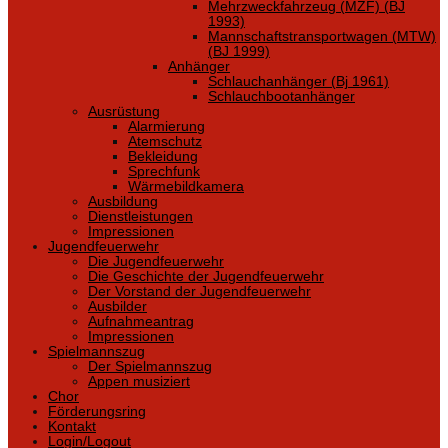
Mehrzweckfahrzeug (MZF) (BJ
1993)
Mannschaftstransportwagen (MTW)
(BJ 1999)
Anhänger
Schlauchanhänger (Bj 1961)
Schlauchbootanhänger
Ausrüstung
Alarmierung
Atemschutz
Bekleidung
Sprechfunk
Wärmebildkamera
Ausbildung
Dienstleistungen
Impressionen
Jugendfeuerwehr
Die Jugendfeuerwehr
Die Geschichte der Jugendfeuerwehr
Der Vorstand der Jugendfeuerwehr
Ausbilder
Aufnahmeantrag
Impressionen
Spielmannszug
Der Spielmannszug
Appen musiziert
Chor
Förderungsring
Kontakt
Login/Logout