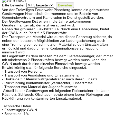
Bitte bewerten
Von der Freiwilligen Feuerwehr Pinneberg konnte ein gebrauchter
Gerätewagen Nachschub übernommen und im Beisein von
Gemeindevertretern und Kameraden in Dienst gestellt werden.
Der Gerätewagen löst einen in die Jahre gekommenen
Geräteanhänger ab, der jetzt veräußert wird.
Neben der größeren Flexibilität u.a. durch eine Hebebühne, bietet
der GW-N auch Platz für 5 Einsatzkräfte.
Der Transport von Material wird durch dieses Fahrzeug sicherer, da
neben den besseren Möglichkeiten zur Ladungssicherung auch
eine Trennung von verschmutzten Material zu den Einsatzkräften
ermöglicht und dadurch eine Kontaminationsverschleppung
minimiert wird.
Im Gegensatz zu dem Arbeiten mit dem Geräteanhänger, der immer
mit mindestens 2 Einsatzkräften bewegt werden muss, kann der
GW-N auch durch eine einzelne Einsatzkraft bewegt werden.
Er wird künftig u.a. für folgende Bereiche eingesetzt:
- Transport von Personal
- Transport von Ausrüstung und Einsatzmaterial
- Umkleide für Atemschutzgeräteträger nach deren Einsatz
- Rückführung kontaminierter (verdreckter) Einsatzmittel
- Transport von Material der Jugendfeuerwehr
Aktuell ist der Gerätewagen mit folgenden Rollcontainern beladen:
Rüstholz, Schlauch, Ölschaden sowie einem leeren Rollwagen zur
Rückführung von kontaminierten Einsatzmaterial.
Technische Daten
• Fahrzeugtyp: GW-N
• Besatzung: 1/4