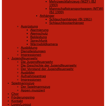
Mehrzweckfahrzeug (MZF) (BJ
1993)
Mannschaftstransportwagen (MTW)
(BJ 1999)
Anhänger
Schlauchanhänger (Bj 1961)
Schlauchbootanhänger
Ausrüstung
Alarmierung
Atemschutz
Bekleidung
Sprechfunk
Wärmebildkamera
Ausbildung
Dienstleistungen
Impressionen
Jugendfeuerwehr
Die Jugendfeuerwehr
Die Geschichte der Jugendfeuerwehr
Der Vorstand der Jugendfeuerwehr
Ausbilder
Aufnahmeantrag
Impressionen
Spielmannszug
Der Spielmannszug
Appen musiziert
Chor
Förderungsring
Kontakt
Login/Logout