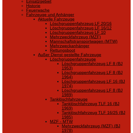
Einsatzgebiet
Historie
Feuerwache
Fahrzeuge und Anhänger
Aktuelle Fahrzeuge
Löschgruppenfahrzeug LF 20/16
Löschgruppenfahrzeug LF 16/12
Löschgruppenfahrzeug LF 10
Mehrzweckfahrzeug (MZF)
Mannschaftstransportwagen (MTW)
Mehrzweckanhänger
Rettungsboot
Außer Dienst gestellte Fahrzeuge
Löschgruppenfahrzeuge
Löschgruppenfahrzeug LF 8 (BJ
1953)
Löschgruppenfahrzeug LF 8 (BJ
1964)
Löschgruppenfahrzeug LF 16 (BJ
1974)
Löschgruppenfahrzeug LF 8 (BJ
1989)
Tanklöschfahrzeuge
Tanklöschfahrzeug TLF 16 (BJ
1969)
Tanklöschfahrzeug TLF 16/25 (BJ
1985)
MZF - MTW
Mehrzweckfahrzeug (MZF) (BJ
1978)