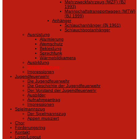
Mehrzweckfahrzeug (MZF) (BJ
1993)
Mannschaftstransportwagen (MTW)
(BJ 1999)
Anhänger
Schlauchanhänger (Bj 1961)
Schlauchbootanhänger
Ausrüstung
Alarmierung
Atemschutz
Bekleidung
Sprechfunk
Wärmebildkamera
Ausbildung
Dienstleistungen
Impressionen
Jugendfeuerwehr
Die Jugendfeuerwehr
Die Geschichte der Jugendfeuerwehr
Der Vorstand der Jugendfeuerwehr
Ausbilder
Aufnahmeantrag
Impressionen
Spielmannszug
Der Spielmannszug
Appen musiziert
Chor
Förderungsring
Kontakt
Login/Logout