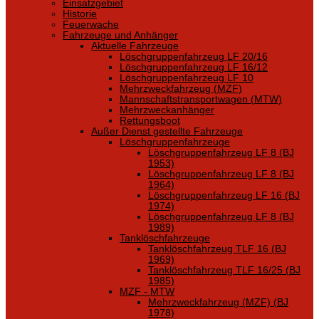
Einsatzgebiet
Historie
Feuerwache
Fahrzeuge und Anhänger
Aktuelle Fahrzeuge
Löschgruppenfahrzeug LF 20/16
Löschgruppenfahrzeug LF 16/12
Löschgruppenfahrzeug LF 10
Mehrzweckfahrzeug (MZF)
Mannschaftstransportwagen (MTW)
Mehrzweckanhänger
Rettungsboot
Außer Dienst gestellte Fahrzeuge
Löschgruppenfahrzeuge
Löschgruppenfahrzeug LF 8 (BJ
1953)
Löschgruppenfahrzeug LF 8 (BJ
1964)
Löschgruppenfahrzeug LF 16 (BJ
1974)
Löschgruppenfahrzeug LF 8 (BJ
1989)
Tanklöschfahrzeuge
Tanklöschfahrzeug TLF 16 (BJ
1969)
Tanklöschfahrzeug TLF 16/25 (BJ
1985)
MZF - MTW
Mehrzweckfahrzeug (MZF) (BJ
1978)