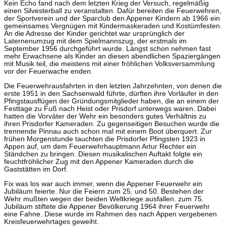
Kein Echo fand nach dem letzten Krieg der Versuch, regelmäßig
einen Silvesterball zu veranstalten. Dafür bereiten die Feuerwehren,
der Sportverein und der Sparclub den Appener Kindern ab 1966 ein
gemeinsames Vergnügen mit Kindermaskeraden und Kostümfesten.
An die Adresse der Kinder gerichtet war ursprünglich der
Laternenumzug mit dem Spielmannszug, der erstmals im
September 1956 durchgeführt wurde. Längst schon nehmen fast
mehr Erwachsene als Kinder an diesen abendlichen Spaziergängen
mit Musik teil, die meistens mit einer fröhlichen Volksversammlung
vor der Feuerwache enden.
Die Feuerwehrausfahrten in den letzten Jahrzehnten, von denen die
erste 1951 in den Sachsenwald führte, dürften ihre Vorläufer in den
Pfingstausflügen der Gründungsmitglieder haben, die an einem der
Festtage zu Fuß nach Heist oder Prisdorf unterwegs waren. Dabei
hatten die Vorväter der Wehr ein besonders gutes Verhältnis zu
ihren Prisdorfer Kameraden. Zu gegenseitigen Besuchen wurde die
trennende Pinnau auch schon mal mit einem Boot überquert. Zur
frühen Morgenstunde tauchten die Prisdorfer Pfingsten 1923 in
Appen auf, um dem Feuerwehrhauptmann Artur Rechter ein
Ständchen zu bringen. Diesen musikalischen Auftakt folgte ein
feuchtfröhlicher Zug mit den Appener Kameraden durch die
Gaststätten im Dorf.
Fix was los war auch immer, wenn die Appener Feuerwehr ein
Jubiläum feierte. Nur die Feiern zum 25. und 50. Bestehen der
Wehr mußten wegen der beiden Weltkriege ausfallen. zum 75.
Jubiläum stiftete die Appener Bevölkerung 1964 ihrer Feuerwehr
eine Fahne. Diese wurde im Rahmen des nach Appen vergebenen
Kreisfeuerwehrtages geweiht.