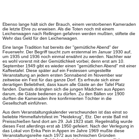
Ebenso lange hält sich der Brauch, einem verstorbenen Kameraden
die letzte Ehre zu erweisen. Als die Toten noch mit einem
Leichenwagen nach Rellingen gefahren werden mußten, stiftete die
Wehr das Geld für den Leichenwagen.
Eine lange Tradition hat bereits der "gemütliche Abend" der
Feuerwehr. Der Begriff taucht zum erstenmal im Januar 1930 auf,
um 1935 und 1936 noch einmal erwähnt zu werden. Nachher war
es wohl vorerst mit der Gemütlichkeit vorbei; denn erst am 10.
September 1949 gibt es wieder einen "gemütlichen Abend" mit einer
Kaffeetafel. Diese später auf ein Festessen umgestellte
Veranstaltung an jedem ersten Sonnabend im November war
zeitweise ein Fest für das ganze Dorf. Es erfreute sich einer
derartigen Beliebtheit, dass kaum alle Gäste an der Tafel Platz
fanden. Damals drängten sich die jungen Mädchen aus Appen
darum, die Gäste bedienen zu dürfen. Zu den Bällen vor 1900
durften die Kameraden ihre konfirmierten Töchter in die
Gesellschaft einführen.
Aus dem Veranstaltungskalender verschwunden ist das einst so
beliebte Himmelfahrtsfest im "Heidekrug", Etz. Der erste Ball mit
Preisschießen fand dort am 29. Juli 1923 statt. Regelmäßig wurde
dieses Fest allerdings erst ab 1950 gefeiert. Nach der Verlegung in
das Lokal von Erika Pein in Appen im Jahre 1969 mußte diese
Veranstaltungsreihe nach 1972 aus technischen Gründen