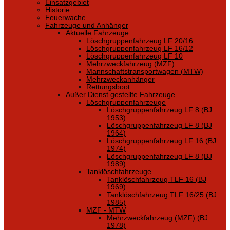
Einsatzgebiet
Historie
Feuerwache
Fahrzeuge und Anhänger
Aktuelle Fahrzeuge
Löschgruppenfahrzeug LF 20/16
Löschgruppenfahrzeug LF 16/12
Löschgruppenfahrzeug LF 10
Mehrzweckfahrzeug (MZF)
Mannschaftstransportwagen (MTW)
Mehrzweckanhänger
Rettungsboot
Außer Dienst gestellte Fahrzeuge
Löschgruppenfahrzeuge
Löschgruppenfahrzeug LF 8 (BJ
1953)
Löschgruppenfahrzeug LF 8 (BJ
1964)
Löschgruppenfahrzeug LF 16 (BJ
1974)
Löschgruppenfahrzeug LF 8 (BJ
1989)
Tanklöschfahrzeuge
Tanklöschfahrzeug TLF 16 (BJ
1969)
Tanklöschfahrzeug TLF 16/25 (BJ
1985)
MZF - MTW
Mehrzweckfahrzeug (MZF) (BJ
1978)