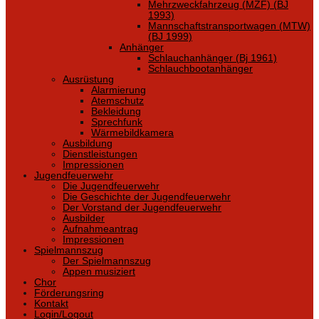
Mehrzweckfahrzeug (MZF) (BJ
1993)
Mannschaftstransportwagen (MTW)
(BJ 1999)
Anhänger
Schlauchanhänger (Bj 1961)
Schlauchbootanhänger
Ausrüstung
Alarmierung
Atemschutz
Bekleidung
Sprechfunk
Wärmebildkamera
Ausbildung
Dienstleistungen
Impressionen
Jugendfeuerwehr
Die Jugendfeuerwehr
Die Geschichte der Jugendfeuerwehr
Der Vorstand der Jugendfeuerwehr
Ausbilder
Aufnahmeantrag
Impressionen
Spielmannszug
Der Spielmannszug
Appen musiziert
Chor
Förderungsring
Kontakt
Login/Logout